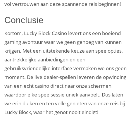
vol vertrouwen aan deze spannende reis beginnen!
Conclusie
Kortom, Lucky Block Casino levert ons een boeiend
gaming avontuur waar we geen genoeg van kunnen
krijgen. Met een uitstekende keuze aan speelopties,
aantrekkelijke aanbiedingen en een
gebruiksvriendelijke interface vermaken we ons geen
moment. De live dealer-spellen leveren de opwinding
van een echt casino direct naar onze schermen,
waardoor elke speelsessie uniek aanvoelt. Dus laten
we erin duiken en ten volle genieten van onze reis bij
Lucky Block, waar het genot nooit eindigt!