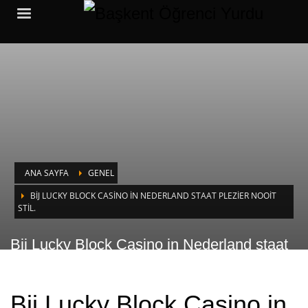
ANA SAYFA
GENEL
BIJ LUCKY BLOCK CASINO IN NEDERLAND STAAT PLEZIER NOOIT
STIL.
Bij Lucky Block Casino in Nederland staat
plezier nooit stil.
Bij Lucky Block Casino in