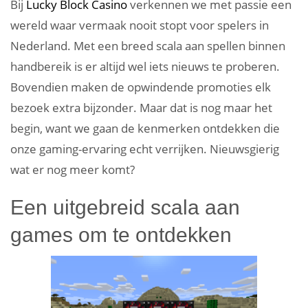
Bij
Lucky Block Casino
verkennen we met passie een
wereld waar vermaak nooit stopt voor spelers in
Nederland. Met een breed scala aan spellen binnen
handbereik is er altijd wel iets nieuws te proberen.
Bovendien maken de opwindende promoties elk
bezoek extra bijzonder. Maar dat is nog maar het
begin, want we gaan de kenmerken ontdekken die
onze gaming-ervaring echt verrijken. Nieuwsgierig
wat er nog meer komt?
Een uitgebreid scala aan
games om te ontdekken