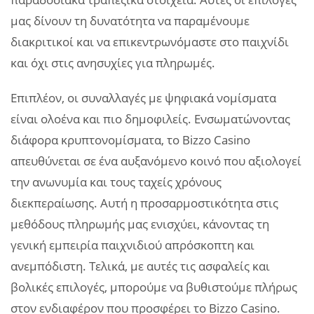
μας δίνουν τη δυνατότητα να παραμένουμε
διακριτικοί και να επικεντρωνόμαστε στο παιχνίδι
και όχι στις ανησυχίες για πληρωμές.
Επιπλέον, οι συναλλαγές με ψηφιακά νομίσματα
είναι ολοένα και πιο δημοφιλείς. Ενσωματώνοντας
διάφορα κρυπτονομίσματα, το Bizzo Casino
απευθύνεται σε ένα αυξανόμενο κοινό που αξιολογεί
την ανωνυμία και τους ταχείς χρόνους
διεκπεραίωσης. Αυτή η προσαρμοστικότητα στις
μεθόδους πληρωμής μας ενισχύει, κάνοντας τη
γενική εμπειρία παιχνιδιού απρόσκοπτη και
ανεμπόδιστη. Τελικά, με αυτές τις ασφαλείς και
βολικές επιλογές, μπορούμε να βυθιστούμε πλήρως
στον ενδιαφέρον που προσφέρει το Bizzo Casino.