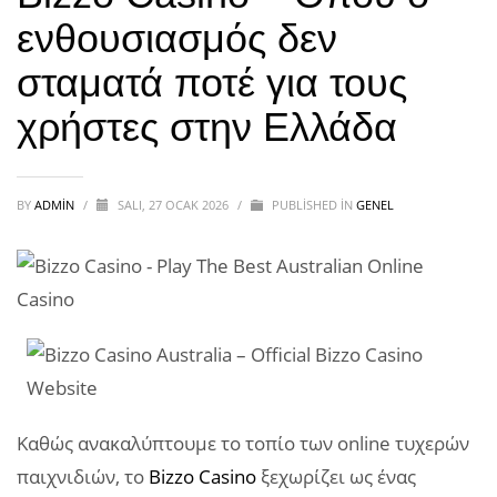
ενθουσιασμός δεν
σταματά ποτέ για τους
χρήστες στην Ελλάδα
BY
ADMIN
/
SALI, 27 OCAK 2026
/
PUBLISHED IN
GENEL
Καθώς ανακαλύπτουμε το τοπίο των online τυχερών
παιχνιδιών, το
Bizzo Casino
ξεχωρίζει ως ένας