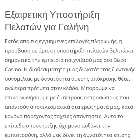
Εξαιρετική Υποστήριξη
Πελατών για Γαλήνη
Εκτός από τις εγγυημένες επιλογές πληρωμής, η
πρόσβαση σε άριστη υποστήριξη πελατών βελτιώνει
σημαντικά την εμπειρία παιχνιδιού μας στο Bizzo
Casino. Η διαθεσιμότητα μιας δυνατότητας ζωντανής
συνομιλίας με δυνατότητα άμεσης απόκρισης θέτει
ανώτερα πρότυπα στον κλάδο. Μπορούμε να
επικοινωνήσουμε με έμπειρους εκπροσώπους που
απαντούν αποτελεσματικά στα ερωτήματά μας, κατά
κανόνα παρέχοντας ταχείες απαντήσεις. Αυτό το
επίπεδο υποστήριξης όχι μόνο αυξάνει την
εμπιστοσύνη, αλλά μας δίνει τη δυνατότητα επίσης