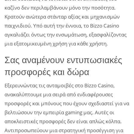
καζίνο δεν περιλαμβάνουν μόνο την ποσότητα.
Κρατούν ανώτερα στάνταρ αξίας και μηχανισμών
παιχνιδιού. Υπό αυτή την έννοια, το Bizzo Casino
αγκαλιάζει όντως την ενσωμάτωση, εξασφαλίζοντας
μια εξατομικευμένη χρήση για κάθε χρήστη.
Σας αναμένουν εντυπωσιακές
προσφορές και δώρα
Εξερευνώντας τις ανταμοιβές στο Bizzo Casino,
ανακαλύπτουμε μια σειρά από ενδιαφέρουσες
προσφορές και μπόνους που έχουν σχεδιαστεί για να
βελτιώσουν την εμπειρία gaming μας. Αυτές οι
αποκλειστικές προσφορές δεν είναι απλώς κόλπα.
Αντιπροσωπεύουν μια στρατηγική προσέγγιση για