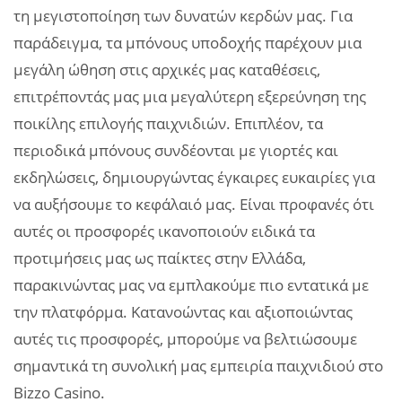
τη μεγιστοποίηση των δυνατών κερδών μας. Για
παράδειγμα, τα μπόνους υποδοχής παρέχουν μια
μεγάλη ώθηση στις αρχικές μας καταθέσεις,
επιτρέποντάς μας μια μεγαλύτερη εξερεύνηση της
ποικίλης επιλογής παιχνιδιών. Επιπλέον, τα
περιοδικά μπόνους συνδέονται με γιορτές και
εκδηλώσεις, δημιουργώντας έγκαιρες ευκαιρίες για
να αυξήσουμε το κεφάλαιό μας. Είναι προφανές ότι
αυτές οι προσφορές ικανοποιούν ειδικά τα
προτιμήσεις μας ως παίκτες στην Ελλάδα,
παρακινώντας μας να εμπλακούμε πιο εντατικά με
την πλατφόρμα. Κατανοώντας και αξιοποιώντας
αυτές τις προσφορές, μπορούμε να βελτιώσουμε
σημαντικά τη συνολική μας εμπειρία παιχνιδιού στο
Bizzo Casino.