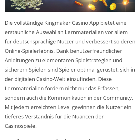
Die vollständige Kingmaker Casino App bietet eine
erstaunliche Auswahl an Lernmaterialien vor allem
für deutschsprachige Nutzer und verbessert so deren
Online-Spielerlebnis. Dank benutzerfreundlicher
Anleitungen zu elementaren Spielstrategien und
sicherem Spielen sind Spieler optimal gerüstet, sich in
der digitalen Casino-Welt einzufinden. Diese
Lernmaterialien fördern nicht nur das Erfassen,
sondern auch die Kommunikation in der Community.
Mit jedem erreichten Level gewinnen die Nutzer ein
tieferes Verständnis für die Nuancen der
Casinospiele.