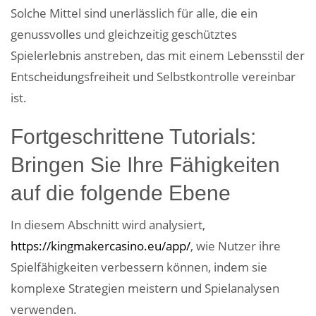
Solche Mittel sind unerlässlich für alle, die ein
genussvolles und gleichzeitig geschütztes
Spielerlebnis anstreben, das mit einem Lebensstil der
Entscheidungsfreiheit und Selbstkontrolle vereinbar
ist.
Fortgeschrittene Tutorials:
Bringen Sie Ihre Fähigkeiten
auf die folgende Ebene
In diesem Abschnitt wird analysiert,
https://kingmakercasino.eu/app/
, wie Nutzer ihre
Spielfähigkeiten verbessern können, indem sie
komplexe Strategien meistern und Spielanalysen
verwenden.