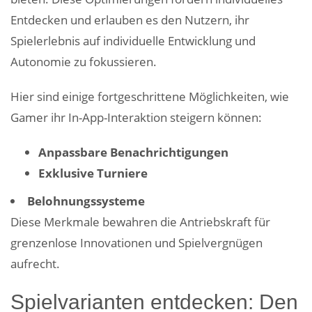
Entdecken und erlauben es den Nutzern, ihr
Spielerlebnis auf individuelle Entwicklung und
Autonomie zu fokussieren.
Hier sind einige fortgeschrittene Möglichkeiten, wie
Gamer ihr In-App-Interaktion steigern können:
Anpassbare Benachrichtigungen
Exklusive Turniere
Belohnungssysteme
Diese Merkmale bewahren die Antriebskraft für
grenzenlose Innovationen und Spielvergnügen
aufrecht.
Spielvarianten entdecken: Den