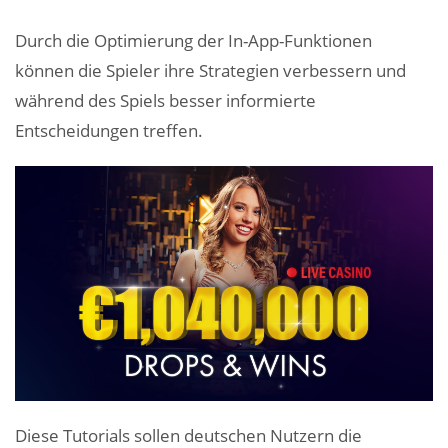
Durch die Optimierung der In-App-Funktionen
können die Spieler ihre Strategien verbessern und
während des Spiels besser informierte
Entscheidungen treffen.
Diese Tutorials sollen deutschen Nutzern die