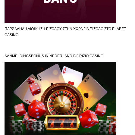
ΠΑΡΆΛΛΗΛΗ ΔΙΟΊΚΗΣΗ ΕΙΣΌΔΟΥ ΣΤΗΝ ΧΏΡΑ ΓΙΑ ΕΊΣΟΔΟ ΣΤΟ ELABET
CASINO
AANMELDINGSBONUS IN NEDERLAND BIJ RIZIO CASINO