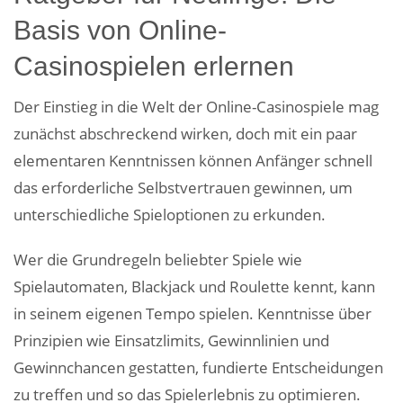
Basis von Online-
Casinospielen erlernen
Der Einstieg in die Welt der Online-Casinospiele mag
zunächst abschreckend wirken, doch mit ein paar
elementaren Kenntnissen können Anfänger schnell
das erforderliche Selbstvertrauen gewinnen, um
unterschiedliche Spieloptionen zu erkunden.
Wer die Grundregeln beliebter Spiele wie
Spielautomaten, Blackjack und Roulette kennt, kann
in seinem eigenen Tempo spielen. Kenntnisse über
Prinzipien wie Einsatzlimits, Gewinnlinien und
Gewinnchancen gestatten, fundierte Entscheidungen
zu treffen und so das Spielerlebnis zu optimieren.