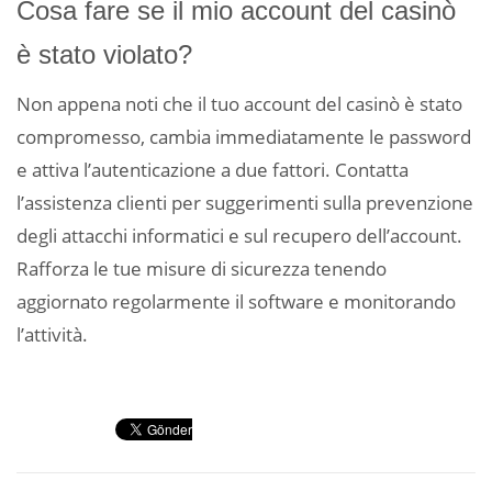
Cosa fare se il mio account del casinò
è stato violato?
Non appena noti che il tuo account del casinò è stato
compromesso, cambia immediatamente le password
e attiva l’autenticazione a due fattori. Contatta
l’assistenza clienti per suggerimenti sulla prevenzione
degli attacchi informatici e sul recupero dell’account.
Rafforza le tue misure di sicurezza tenendo
aggiornato regolarmente il software e monitorando
l’attività.