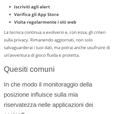
Iscriviti agli alert
Verifica gli App Store
Visita regolarmente i siti web
La tecnica continua a evolversi e, con essa, gli criteri
sulla privacy. Rimanendo aggiornati, non solo
salvaguarderai i tuoi dati, ma potrai anche usufruire di
un’avventura di gioco fluida e protetta.
Quesiti comuni
In che modo il monitoraggio della
posizione influisce sulla mia
riservatezza nelle applicazioni dei