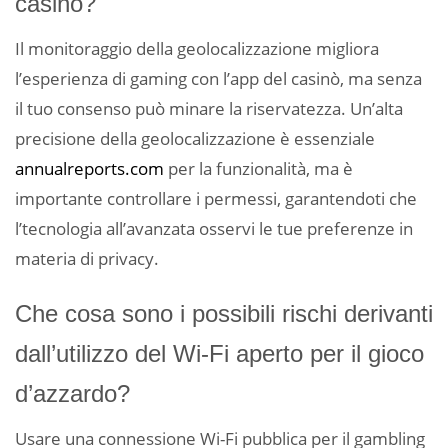
casino?
Il monitoraggio della geolocalizzazione migliora
l’esperienza di gaming con l’app del casinò, ma senza
il tuo consenso può minare la riservatezza. Un’alta
precisione della geolocalizzazione è essenziale
annualreports.com
per la funzionalità, ma è
importante controllare i permessi, garantendoti che
l’tecnologia all’avanzata osservi le tue preferenze in
materia di privacy.
Che cosa sono i possibili rischi derivanti
dall’utilizzo del Wi-Fi aperto per il gioco
d’azzardo?
Usare una connessione Wi-Fi pubblica per il gambling