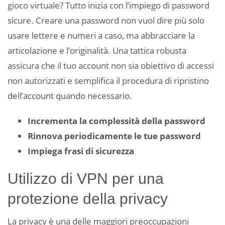
gioco virtuale? Tutto inizia con l’impiego di password
sicure. Creare una password non vuol dire più solo
usare lettere e numeri a caso, ma abbracciare la
articolazione e l’originalità. Una tattica robusta
assicura che il tuo account non sia obiettivo di accessi
non autorizzati e semplifica il procedura di ripristino
dell’account quando necessario.
Incrementa la complessità della password
Rinnova periodicamente le tue password
Impiega frasi di sicurezza
Utilizzo di VPN per una
protezione della privacy
La privacy è una delle maggiori preoccupazioni