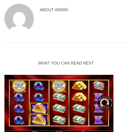
ABOUT
ADMIN
WHAT YOU CAN READ NEXT