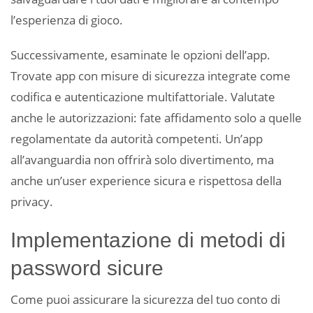
l’esperienza di gioco.
Successivamente, esaminate le opzioni dell’app.
Trovate app con misure di sicurezza integrate come
codifica e autenticazione multifattoriale. Valutate
anche le autorizzazioni: fate affidamento solo a quelle
regolamentate da autorità competenti. Un’app
all’avanguardia non offrirà solo divertimento, ma
anche un’user experience sicura e rispettosa della
privacy.
Implementazione di metodi di
password sicure
Come puoi assicurare la sicurezza del tuo conto di