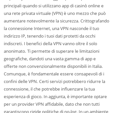
principali quando si utilizzano app di casinò online e
una rete privata virtuale (VPN) è uno mezzo che può
aumentare notevolmente la sicurezza. Crittografando
la connessione Internet, una VPN nasconde il tuo
indirizzo IP, tenendo i tuoi dati protetti da occhi
indiscreti. I benefici della VPN vanno oltre il solo
anonimato. Ti permette di superare le limitazioni
geografiche, dandoti una vasta gamma di app e
offerte non convenzionalmente disponibili in Italia.
Comunque, è fondamentale essere consapevoli di i
confini delle VPN. Certi servizi potrebbero ridurre la
connessione, il che potrebbe influenzare la tua
esperienza di gioco. In aggiunta, è importante optare
per un provider VPN affidabile, dato che non tutti
garantiscono rigide politiche di no-log. In un ambiente