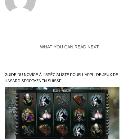
WHAT YOU CAN READ NEXT
GUIDE DU NOVICE À L’SPÉCIALISTE POUR L’APPLI DE JEUX DE
HASARD SPORTAZA EN SUISSE