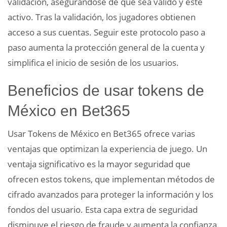
validación, asegurándose de que sea válido y esté
activo. Tras la validación, los jugadores obtienen
acceso a sus cuentas. Seguir este protocolo paso a
paso aumenta la protección general de la cuenta y
simplifica el inicio de sesión de los usuarios.
Beneficios de usar tokens de
México en Bet365
Usar Tokens de México en Bet365 ofrece varias
ventajas que optimizan la experiencia de juego. Un
ventaja significativo es la mayor seguridad que
ofrecen estos tokens, que implementan métodos de
cifrado avanzados para proteger la información y los
fondos del usuario. Esta capa extra de seguridad
disminuye el riesgo de fraude y aumenta la confianza