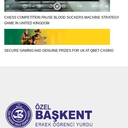
CHESS COMPETITION PAUSE BLOOD SUCKERS MACHINE STRATEGY
GAME IN UNITED KINGDOM
SECURE GAMING AND GENUINE PRIZES FOR UK AT QBET CASINO