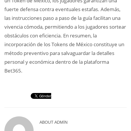
un Token de México, los jugadores garantizan una
fuerte defensa contra eventuales estafas. Además,
las instrucciones paso a paso de la guía facilitan una
vivencia cómoda, permitiendo a los jugadores sortear
obstáculos con eficiencia. En resumen, la
incorporación de los Tokens de México constituye un
método preventivo para salvaguardar la detalles
personal y económica dentro de la plataforma
Bet365.
ABOUT
ADMIN