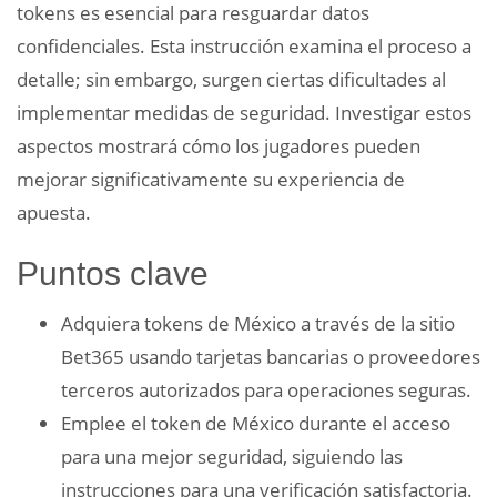
tokens es esencial para resguardar datos
confidenciales. Esta instrucción examina el proceso a
detalle; sin embargo, surgen ciertas dificultades al
implementar medidas de seguridad. Investigar estos
aspectos mostrará cómo los jugadores pueden
mejorar significativamente su experiencia de
apuesta.
Puntos clave
Adquiera tokens de México a través de la sitio
Bet365 usando tarjetas bancarias o proveedores
terceros autorizados para operaciones seguras.
Emplee el token de México durante el acceso
para una mejor seguridad, siguiendo las
instrucciones para una verificación satisfactoria.