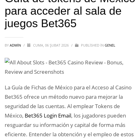
para acceder al sala de
juegos Bet365
BY
ADMIN
/
CUMA, 06 ŞUBAT 2026
/
PUBLISHED IN
GENEL
La Guía de Fichas de México para el Acceso al Casino
Bet365 ofrece un método nuevo para mejorar la
seguridad de las cuentas. Al emplear Tokens de
México,
Bet365 Login Email
, los jugadores pueden
resguardar su información y capital de forma más
eficiente. Entender la obtención y el empleo de estos