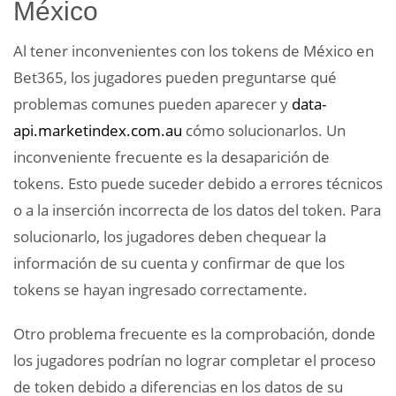
México
Al tener inconvenientes con los tokens de México en
Bet365, los jugadores pueden preguntarse qué
problemas comunes pueden aparecer y
data-
api.marketindex.com.au
cómo solucionarlos. Un
inconveniente frecuente es la desaparición de
tokens. Esto puede suceder debido a errores técnicos
o a la inserción incorrecta de los datos del token. Para
solucionarlo, los jugadores deben chequear la
información de su cuenta y confirmar de que los
tokens se hayan ingresado correctamente.
Otro problema frecuente es la comprobación, donde
los jugadores podrían no lograr completar el proceso
de token debido a diferencias en los datos de su