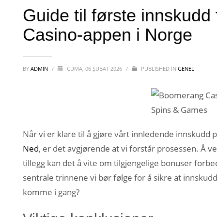
Guide til første innskud
Casino-appen i Norge
BY
ADMIN
/
CUMA, 06 ŞUBAT 2026
/
PUBLISHED IN
GENEL
Når vi er klare til å gjøre vårt innledende innsku
Ned
, er det avgjørende at vi forstår prosessen. Å v
tillegg kan det å vite om tilgjengelige bonuser forb
sentrale trinnene vi bør følge for å sikre at innsku
komme i gang?