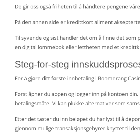
De gir oss også friheten til å håndtere pengene våre 
På den annen side er kredittkort allment aksepterte o
Til syvende og sist handler det om å finne det som p
en digital lommebok eller lettheten med et kredittkor
Steg-for-steg innskuddsprose
For å gjøre ditt første innbetaling i Boomerang Casi
Først åpner du appen og logger inn på kontoen din. 
betalingsmåte. Vi kan plukke alternativer som sams
Etter det taster du inn beløpet du har lyst til å d
gjennom mulige transaksjonsgebyrer knyttet til den