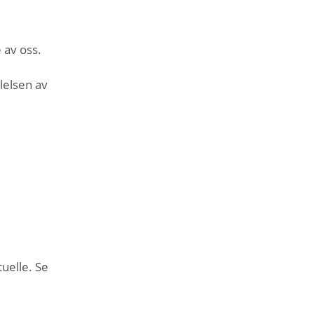
 av oss.
lelsen av
uelle. Se