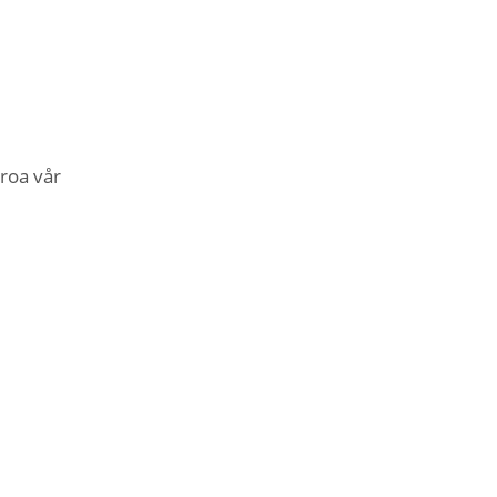
oroa vår