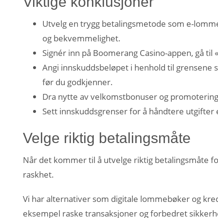
Viktige konklusjoner
Utvelg en trygg betalingsmetode som e-lommebøk
og bekvemmelighet.
Signér inn på Boomerang Casino-appen, gå til 
Angi innskuddsbeløpet i henhold til grensene 
før du godkjenner.
Dra nytte av velkomstbonuser og promoteringe
Sett innskuddsgrenser for å håndtere utgifter e
Velge riktig betalingsmåte
Når det kommer til å utvelge riktig betalingsmåte 
raskhet.
Vi har alternativer som digitale lommebøker og kred
eksempel raske transaksjoner og forbedret sikkerhet,