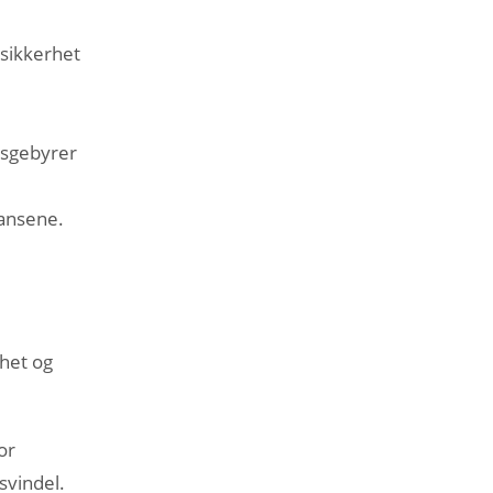
 sikkerhet
nsgebyrer
jansene.
het og
or
svindel.