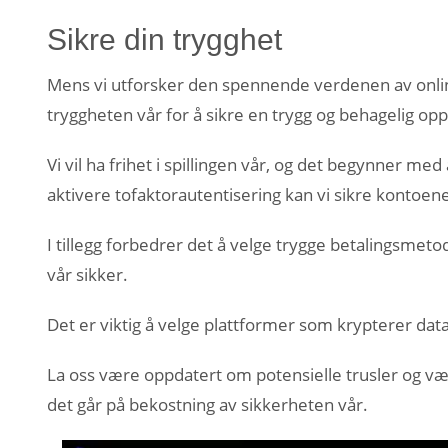
Sikre din trygghet
Mens vi utforsker den spennende verdenen av onli
tryggheten vår for å sikre en trygg og behagelig opp
Vi vil ha frihet i spillingen vår, og det begynner m
aktivere tofaktorautentisering kan vi sikre kontoen
I tillegg forbedrer det å velge trygge betalingsme
vår sikker.
Det er viktig å velge plattformer som krypterer data
La oss være oppdatert om potensielle trusler og være
det går på bekostning av sikkerheten vår.