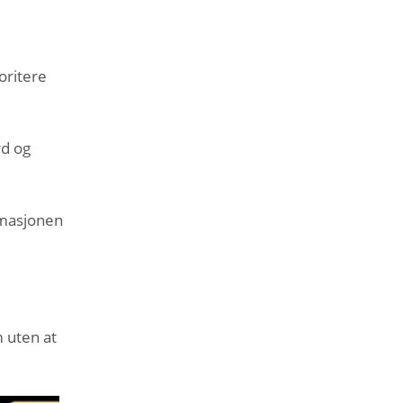
oritere
rd og
rmasjonen
m uten at