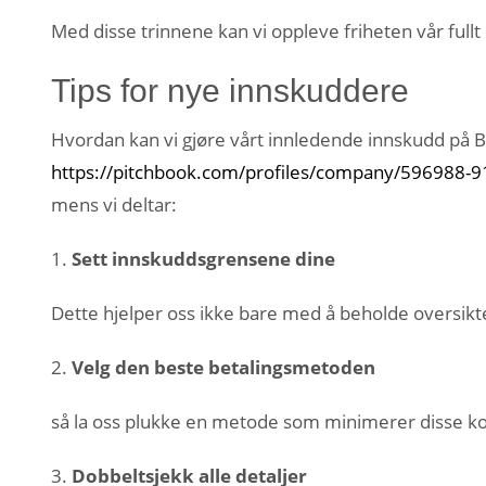
Med disse trinnene kan vi oppleve friheten vår fullt 
Tips for nye innskuddere
Hvordan kan vi gjøre vårt innledende innskudd på B
https://pitchbook.com/profiles/company/596988-9
mens vi deltar:
1.
Sett innskuddsgrensene dine
Dette hjelper oss ikke bare med å beholde oversikt
2.
Velg den beste betalingsmetoden
så la oss plukke en metode som minimerer disse k
3.
Dobbeltsjekk alle detaljer