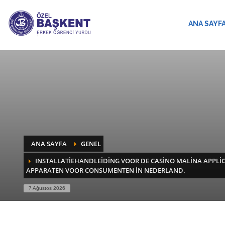
ANA SAYF
ANA SAYFA
GENEL
INSTALLATIEHANDLEIDING VOOR DE CASINO MALINA APPLI
APPARATEN VOOR CONSUMENTEN IN NEDERLAND.
7 Ağustos 2026