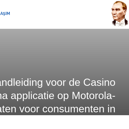
AŞIM
handleiding voor de Casino
na applicatie op Motorola-
ten voor consumenten in
Nederland.