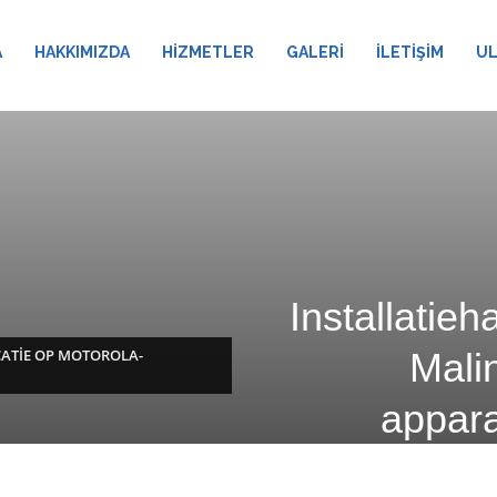
A
HAKKIMIZDA
HİZMETLER
GALERİ
İLETİŞİM
UL
Installatie
CATIE OP MOTOROLA-
Mali
appara