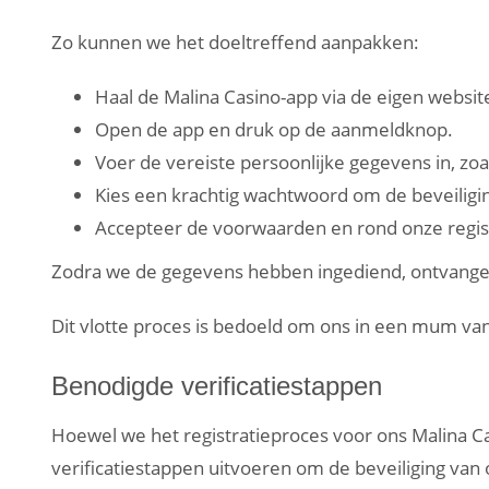
Zo kunnen we het doeltreffend aanpakken:
Haal de Malina Casino-app via de eigen website
Open de app en druk op de aanmeldknop.
Voer de vereiste persoonlijke gegevens in, zo
Kies een krachtig wachtwoord om de beveiligi
Accepteer de voorwaarden en rond onze regist
Zodra we de gegevens hebben ingediend, ontvangen
Dit vlotte proces is bedoeld om ons in een mum van
Benodigde verificatiestappen
Hoewel we het registratieproces voor ons Malina C
verificatiestappen uitvoeren om de beveiliging van