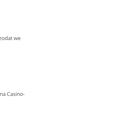
.
 zodat we
na Casino-