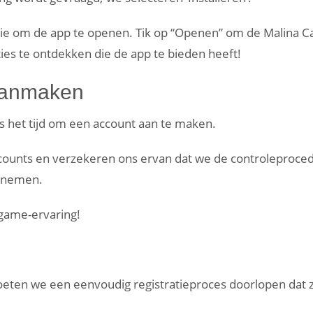
 optie om de app te openen. Tik op “Openen” om de Malina C
ies te ontdekken die de app te bieden heeft!
aanmaken
s het tijd om een account aan te maken.
counts en verzekeren ons ervan dat we de controleproce
ornemen.
game-ervaring!
oeten we een eenvoudig registratieproces doorlopen dat 