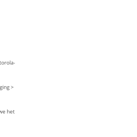
orola-
ging >
we het