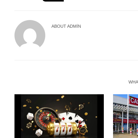
ABOUT
ADMIN
WHA