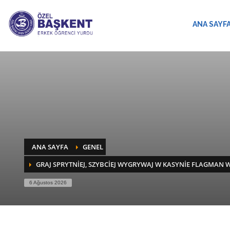
ANA SAYF
ANA SAYFA
GENEL
GRAJ SPRYTNIEJ, SZYBCIEJ WYGRYWAJ W KASYNIE FLAGMAN 
6 Ağustos 2026