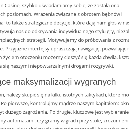
n Casino, szybko uświadamiamy sobie, że została ona
ych poziomach. Wrażenia związane z obrotem bębnów i
a; to także strategiczne decyzje, które dają nam głos w na
tywują nas do odkrywania indywidualnego stylu gry, nieza
templacyjnych strategii. Motywujemy do próbowania z rozm
. Przyjazne interfejsy upraszczają nawigację, pozwalając
m życiem otoczeniu możemy cieszyć się każdą chwilą, kszta
ia się naszymi niepowtarzalnymi drogami rozgrywki.
ące maksymalizacji wygranych
 należy skupić się na kilku istotnych taktykach, które m
. Po pierwsze, kontrolujmy mądrze naszym kapitałem; okr
t dużego zagrożenia. Po drugie, kluczowe jest wybieranie 
amy automatami, czy gramy w grach przy stole, zrozumieni