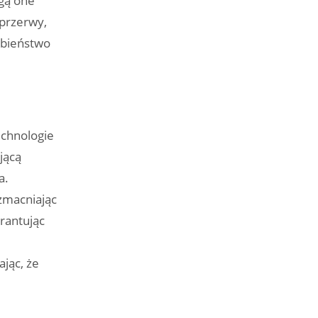
gą one
 przerwy,
obieństwo
echnologie
jącą
a.
wzmacniając
arantując
jąc, że