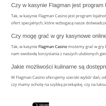
Czy w kasynie Flagman jest program 
Tak, w kasynie Flagman Casino jest program lojaln
ofert specjalnych, które wzbogacą nasze doświadcz
Czy mogę grać w gry kasynowe onlin
Tak, w kasynie
Flagman Casino
możemy grać w gry ka
nam swobodę korzystania z naszych ulubionych gier
Jakie możliwości kulinarne są dostę
W Flagman Casino oferujemy szeroki wybór dań, od 
czy mamy ochotę na szybką przekąskę, czy na luks