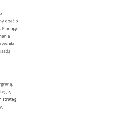
ę
my dbać o
 Planując
mania
a wyniku.
 każdą
ygraną.
tegie,
strategii,
y,