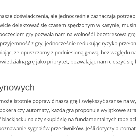
asze doświadczenia, ale jednocześnie zaznaczają potrzeb
wicie delektować się czasem spędzonym w kasynie, musi
zpoczęciem gry pozwala nam na wolność i bezstresową grę.
 przyjemność z gry, jednocześnie redukując ryzyko przeła
niając, że opuszczamy z podniesioną głową, bez względu n
iedzialną grę jako priorytet, pozwalając nam cieszyć się
asynowych
oże istotnie poprawić naszą grę i zwiększyć szanse na w
 pokera czy automaty, każda gra proponuje wyjątkowe stra
ackjacku należy skupić się na fundamentalnych tabelach 
oznawanie sygnałów przeciwników. Jeśli dotyczy automat