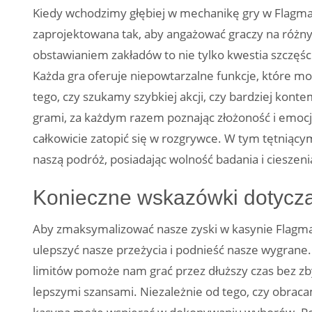
Kiedy wchodzimy głębiej w mechanikę gry w Flagma
zaprojektowana tak, aby angażować graczy na różn
obstawianiem zakładów to nie tylko kwestia szczęści
Każda gra oferuje niepowtarzalne funkcje, które mo
tego, czy szukamy szybkiej akcji, czy bardziej kon
grami, za każdym razem poznając złożoność i emocje
całkowicie zatopić się w rozgrywce. W tym tętniący
naszą podróż, posiadając wolność badania i cieszen
Konieczne wskazówki dotycz
Aby zmaksymalizować nasze zyski w kasynie Flagman,
ulepszyć nasze przeżycia i podnieść nasze wygrane
limitów pomoże nam grać przez dłuższy czas bez zby
lepszymi szansami. Niezależnie od tego, czy obrac