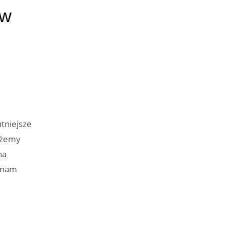
 w
tniejsze
możemy
na
ą nam