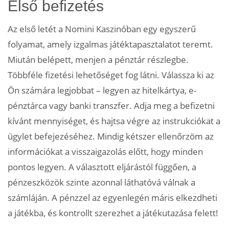
Első befizetés
Az első letét a Nomini Kaszinóban egy egyszerű
folyamat, amely izgalmas játéktapasztalatot teremt.
Miután belépett, menjen a pénztár részlegbe.
Többféle fizetési lehetőséget fog látni. Válassza ki az
Ön számára legjobbat – legyen az hitelkártya, e-
pénztárca vagy banki transzfer. Adja meg a befizetni
kívánt mennyiséget, és hajtsa végre az instrukciókat a
ügylet befejezéséhez. Mindig kétszer ellenőrzöm az
információkat a visszaigazolás előtt, hogy minden
pontos legyen. A választott eljárástól függően, a
pénzeszközök szinte azonnal láthatóvá válnak a
számláján. A pénzzel az egyenlegén máris elkezdheti
a játékba, és kontrollt szerezhet a játékutazása felett!