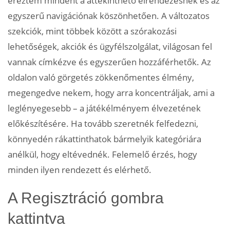
éreztem mindent a áttekinthető elrendezésnek és az
egyszerű navigációnak köszönhetően. A változatos
szekciók, mint többek között a szórakozási
lehetőségek, akciók és ügyfélszolgálat, világosan fel
vannak címkézve és egyszerűen hozzáférhetők. Az
oldalon való görgetés zökkenőmentes élmény,
megengedve nekem, hogy arra koncentráljak, ami a
leglényegesebb – a játékélményem élvezetének
előkészítésére. Ha tovább szeretnék felfedezni,
könnyedén rákattinthatok bármelyik kategóriára
anélkül, hogy eltévednék. Felemelő érzés, hogy
minden ilyen rendezett és elérhető.
A Regisztráció gombra
kattintva