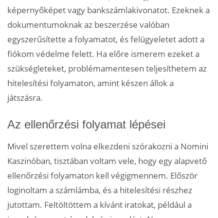
képernyőképet vagy bankszámlakivonatot. Ezeknek a
dokumentumoknak az beszerzése valóban
egyszerűsítette a folyamatot, és felügyeletet adott a
fiókom védelme felett. Ha előre ismerem ezeket a
szükségleteket, problémamentesen teljesíthetem az
hitelesítési folyamaton, amint készen állok a
játszásra.
Az ellenőrzési folyamat lépései
Mivel szerettem volna elkezdeni szórakozni a Nomini
Kaszinóban, tisztában voltam vele, hogy egy alapvető
ellenőrzési folyamaton kell végigmennem. Először
loginoltam a számlámba, és a hitelesítési részhez
jutottam. Feltöltöttem a kívánt iratokat, például a