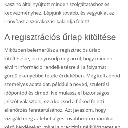
Kaszinó által nyújtott minden szolgáltatáshoz és
kedvezményhez. Lépjünk tovább, és vegyük át az
irányítást a szórakozási kalandja felett!
A regisztrációs űrlap kitöltése
Miközben belemerülsz a regisztrációs űrlap
kitöltésébe, bizonyosodj meg arról, hogy minden
elvárt információ rendelkezésre áll a folyamat
gördülékenyebbé tétele érdekében. Meg kell adnod
személyes adataidat, például a neved, születési
időpontod és címed. Ne mulassz el biztonságos
jelszót választani; ez a kulcsod a fiókod feletti
ellenőrzés fenntartásához. Azt javaslom, hogy
vizsgáld meg az lehetséges további információkat
kérő kérdéseket, mivel a precizitás nélkülözhetetlen.