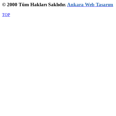
© 2000 Tüm Hakları Saklıdır.
Ankara Web Tasarım
TOP