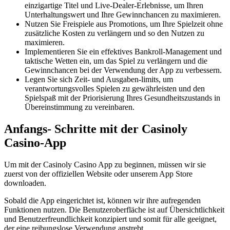
einzigartige Titel und Live-Dealer-Erlebnisse, um Ihren
Unterhaltungswert und Ihre Gewinnchancen zu maximieren.
Nutzen Sie Freispiele aus Promotions, um Ihre Spielzeit ohne
zusätzliche Kosten zu verlängern und so den Nutzen zu
maximieren.
Implementieren Sie ein effektives Bankroll-Management und
taktische Wetten ein, um das Spiel zu verlängern und die
Gewinnchancen bei der Verwendung der App zu verbessern.
Legen Sie sich Zeit- und Ausgaben-limits, um
verantwortungsvolles Spielen zu gewährleisten und den
Spielspaß mit der Priorisierung Ihres Gesundheitszustands in
Übereinstimmung zu vereinbaren.
Anfangs- Schritte mit der Casinoly
Casino-App
Um mit der Casinoly Casino App zu beginnen, müssen wir sie
zuerst von der offiziellen Website oder unserem App Store
downloaden.
Sobald die App eingerichtet ist, können wir ihre aufregenden
Funktionen nutzen. Die Benutzeroberfläche ist auf Übersichtlichkeit
und Benutzerfreundlichkeit konzipiert und somit für alle geeignet,
der eine reibungslose Verwendung anstrebt.