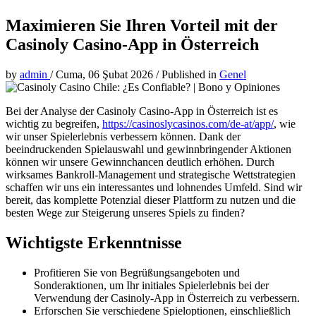
Maximieren Sie Ihren Vorteil mit der
Casinoly Casino-App in Österreich
by
admin
/
Cuma, 06 Şubat 2026
/
Published in
Genel
Bei der Analyse der Casinoly Casino-App in Österreich ist es
wichtig zu begreifen,
https://casinoslycasinos.com/de-at/app/
, wie
wir unser Spielerlebnis verbessern können. Dank der
beeindruckenden Spielauswahl und gewinnbringender Aktionen
können wir unsere Gewinnchancen deutlich erhöhen. Durch
wirksames Bankroll-Management und strategische Wettstrategien
schaffen wir uns ein interessantes und lohnendes Umfeld. Sind wir
bereit, das komplette Potenzial dieser Plattform zu nutzen und die
besten Wege zur Steigerung unseres Spiels zu finden?
Wichtigste Erkenntnisse
Profitieren Sie von Begrüßungsangeboten und
Sonderaktionen, um Ihr initiales Spielerlebnis bei der
Verwendung der Casinoly-App in Österreich zu verbessern.
Erforschen Sie verschiedene Spieloptionen, einschließlich