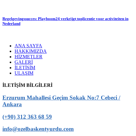
Regelgevingssucces: Playboom24 verkrijgt toplicentie voor activiteiten in
Nederland
ANA SAYFA
HAKKIMIZDA
HİZMETLER
GALERİ
İLETİŞİM
ULAŞIM
İLETİŞİM BİLGİLERİ
Erzurum Mahallesi Geçim Sokak No:7 Cebeci /
Ankara
(+90) 312 363 68 59
info@ozelbaskentyurdu.com