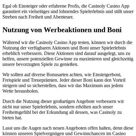
Egal ob Einsteiger oder erfahrene Profis, die Casinoly Casino App
garantiert ein vielseitiges und lohnendes Spielerlebnis und stillt unser
Streben nach Freiheit und Abenteuer.
Nutzung von Werbeaktionen und Boni
Während wir die Casinoly Casino App testen, können wir durch die
Nutzung der verfügbaren Aktionen und Boni unser Spielerlebnis
erheblich verbessern. Diese Aktionen sind darauf ausgelegt, uns zu
helfen, unsere potenziellen Gewinne zu maximieren und gleichzeitig
unsere bevorzugten Spiele zu genießen.
Wir sollten auf diverse Bonusarten achten, wie Einsteigerboni,
Freispiele und Treueprämien. Jeder dieser Boni kann den Vorteil
steigern und so sicherstellen, dass wir das Maximum aus jedem
Wette herausholen.
Durch die Nutzung dieser großartigen Angebote verbessern wir
nicht nur unser Spielerlebnis, sondern erhöhen auch unser
Freiheitsgefühl bei der Erkundung all dessen, was Casinoly zu
bieten hat.
Lasst uns die Augen nach neuen Angeboten offen halten, denn diese
können unseren Spielvergnügen und Gewinnchancen im Casino