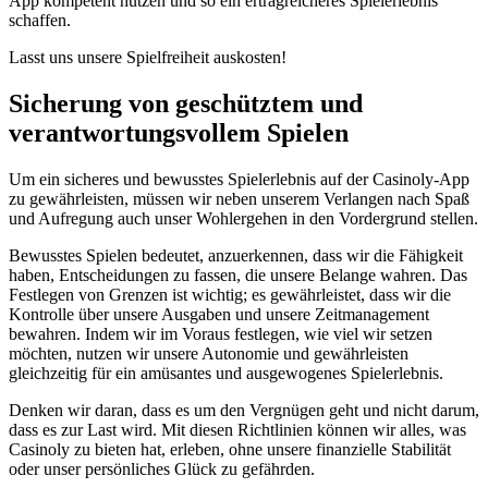
App kompetent nutzen und so ein ertragreicheres Spielerlebnis
schaffen.
Lasst uns unsere Spielfreiheit auskosten!
Sicherung von geschütztem und
verantwortungsvollem Spielen
Um ein sicheres und bewusstes Spielerlebnis auf der Casinoly-App
zu gewährleisten, müssen wir neben unserem Verlangen nach Spaß
und Aufregung auch unser Wohlergehen in den Vordergrund stellen.
Bewusstes Spielen bedeutet, anzuerkennen, dass wir die Fähigkeit
haben, Entscheidungen zu fassen, die unsere Belange wahren. Das
Festlegen von Grenzen ist wichtig; es gewährleistet, dass wir die
Kontrolle über unsere Ausgaben und unsere Zeitmanagement
bewahren. Indem wir im Voraus festlegen, wie viel wir setzen
möchten, nutzen wir unsere Autonomie und gewährleisten
gleichzeitig für ein amüsantes und ausgewogenes Spielerlebnis.
Denken wir daran, dass es um den Vergnügen geht und nicht darum,
dass es zur Last wird. Mit diesen Richtlinien können wir alles, was
Casinoly zu bieten hat, erleben, ohne unsere finanzielle Stabilität
oder unser persönliches Glück zu gefährden.