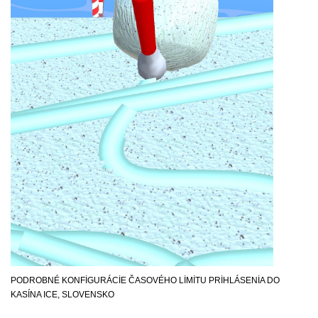
PODROBNÉ KONFIGURÁCIE ČASOVÉHO LIMITU PRIHLÁSENIA DO
KASÍNA ICE, SLOVENSKO