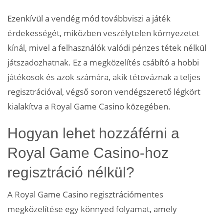
Ezenkívül a vendég mód továbbviszi a játék
érdekességét, miközben veszélytelen környezetet
kínál, mivel a felhasználók valódi pénzes tétek nélkül
játszadozhatnak. Ez a megközelítés csábító a hobbi
játékosok és azok számára, akik tétováznak a teljes
regisztrációval, végső soron vendégszerető légkört
kialakítva a Royal Game Casino közegében.
Hogyan lehet hozzáférni a
Royal Game Casino-hoz
regisztráció nélkül?
A Royal Game Casino regisztrációmentes
megközelítése egy könnyed folyamat, amely