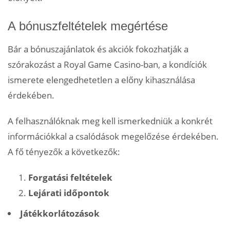
A bónuszfeltételek megértése
Bár a bónuszajánlatok és akciók fokozhatják a
szórakozást a Royal Game Casino-ban, a kondíciók
ismerete elengedhetetlen a előny kihasználása
érdekében.
A felhasználóknak meg kell ismerkedniük a konkrét
információkkal a csalódások megelőzése érdekében.
A fő tényezők a következők:
Forgatási feltételek
Lejárati időpontok
Játékkorlátozások