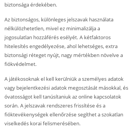
biztonsága érdekében.
Az biztonságos, különleges jelszavak használata
nélkülözhetetlen, mivel ez minimalizálja a
jogosulatlan hozzáférés esélyét. A kétfaktoros
hitelesítés engedélyezése, ahol lehetséges, extra
biztonsági réteget nyújt, nagy mértékben növelve a
fiókvédelmet.
A játékosoknak el kell kerülniük a személyes adatok
vagy bejelentkezési adatok megosztását másokkal, és
óvatosságot kell tanúsítaniuk az online kapcsolatok
során. A jelszavak rendszeres frissítése és a
fióktevékenységek ellenőrzése segíthet a szokatlan
viselkedés korai felismerésében.