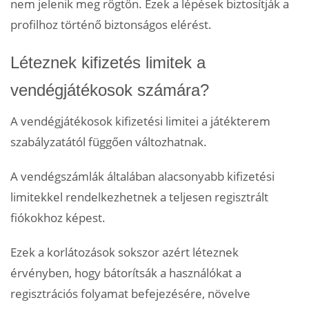
nem jelenik meg rögtön. Ezek a lépések biztosítják a
profilhoz történő biztonságos elérést.
Léteznek kifizetés limitek a
vendégjátékosok számára?
A vendégjátékosok kifizetési limitei a játékterem
szabályzatától függően változhatnak.
A vendégszámlák általában alacsonyabb kifizetési
limitekkel rendelkezhetnek a teljesen regisztrált
fiókokhoz képest.
Ezek a korlátozások sokszor azért léteznek
érvényben, hogy bátorítsák a használókat a
regisztrációs folyamat befejezésére, növelve