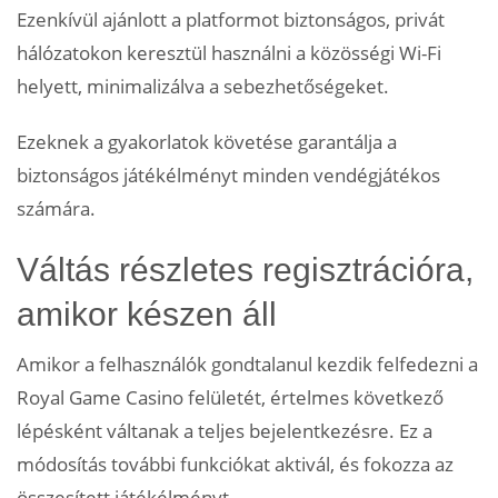
Ezenkívül ajánlott a platformot biztonságos, privát
hálózatokon keresztül használni a közösségi Wi-Fi
helyett, minimalizálva a sebezhetőségeket.
Ezeknek a gyakorlatok követése garantálja a
biztonságos játékélményt minden vendégjátékos
számára.
Váltás részletes regisztrációra,
amikor készen áll
Amikor a felhasználók gondtalanul kezdik felfedezni a
Royal Game Casino felületét, értelmes következő
lépésként váltanak a teljes bejelentkezésre. Ez a
módosítás további funkciókat aktivál, és fokozza az
összesített játékélményt.