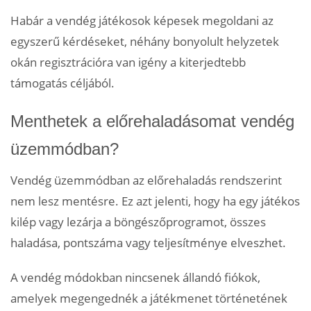
Habár a vendég játékosok képesek megoldani az
egyszerű kérdéseket, néhány bonyolult helyzetek
okán regisztrációra van igény a kiterjedtebb
támogatás céljából.
Menthetek a előrehaladásomat vendég
üzemmódban?
Vendég üzemmódban az előrehaladás rendszerint
nem lesz mentésre. Ez azt jelenti, hogy ha egy játékos
kilép vagy lezárja a böngészőprogramot, összes
haladása, pontszáma vagy teljesítménye elveszhet.
A vendég módokban nincsenek állandó fiókok,
amelyek megengednék a játékmenet történetének