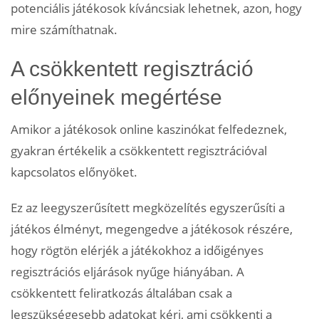
potenciális játékosok kíváncsiak lehetnek, azon, hogy
mire számíthatnak.
A csökkentett regisztráció
előnyeinek megértése
Amikor a játékosok online kaszinókat felfedeznek,
gyakran értékelik a csökkentett regisztrációval
kapcsolatos előnyöket.
Ez az leegyszerűsített megközelítés egyszerűsíti a
játékos élményt, megengedve a játékosok részére,
hogy rögtön elérjék a játékokhoz a időigényes
regisztrációs eljárások nyűge hiányában. A
csökkentett feliratkozás általában csak a
legszükségesebb adatokat kéri, ami csökkenti a