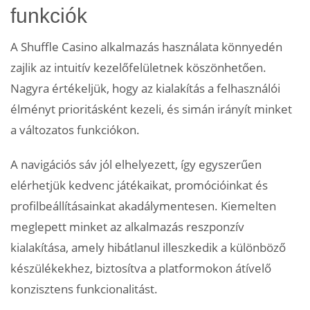
funkciók
A Shuffle Casino alkalmazás használata könnyedén
zajlik az intuitív kezelőfelületnek köszönhetően.
Nagyra értékeljük, hogy az kialakítás a felhasználói
élményt prioritásként kezeli, és simán irányít minket
a változatos funkciókon.
A navigációs sáv jól elhelyezett, így egyszerűen
elérhetjük kedvenc játékaikat, promócióinkat és
profilbeállításainkat akadálymentesen. Kiemelten
meglepett minket az alkalmazás reszponzív
kialakítása, amely hibátlanul illeszkedik a különböző
készülékekhez, biztosítva a platformokon átívelő
konzisztens funkcionalitást.