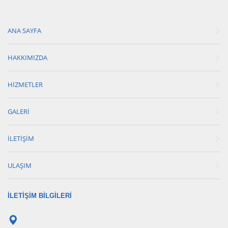
ANA SAYFA
HAKKIMIZDA
HİZMETLER
GALERİ
İLETİŞİM
ULAŞIM
İLETİŞİM BİLGİLERİ