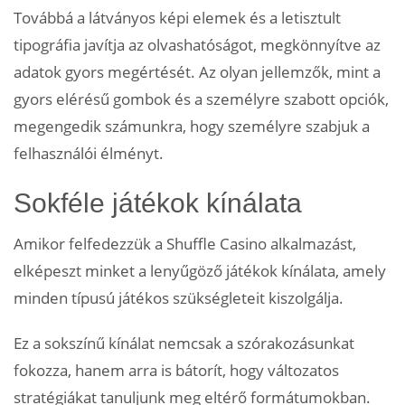
Továbbá a látványos képi elemek és a letisztult
tipográfia javítja az olvashatóságot, megkönnyítve az
adatok gyors megértését. Az olyan jellemzők, mint a
gyors elérésű gombok és a személyre szabott opciók,
megengedik számunkra, hogy személyre szabjuk a
felhasználói élményt.
Sokféle játékok kínálata
Amikor felfedezzük a Shuffle Casino alkalmazást,
elképeszt minket a lenyűgöző játékok kínálata, amely
minden típusú játékos szükségleteit kiszolgálja.
Ez a sokszínű kínálat nemcsak a szórakozásunkat
fokozza, hanem arra is bátorít, hogy változatos
stratégiákat tanuljunk meg eltérő formátumokban.