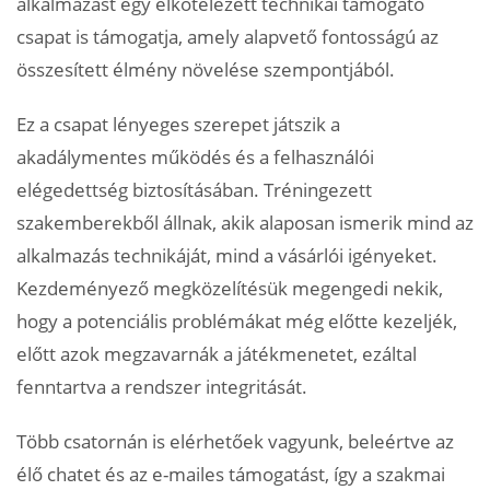
alkalmazást egy elkötelezett technikai támogató
csapat is támogatja, amely alapvető fontosságú az
összesített élmény növelése szempontjából.
Ez a csapat lényeges szerepet játszik a
akadálymentes működés és a felhasználói
elégedettség biztosításában. Tréningezett
szakemberekből állnak, akik alaposan ismerik mind az
alkalmazás technikáját, mind a vásárlói igényeket.
Kezdeményező megközelítésük megengedi nekik,
hogy a potenciális problémákat még előtte kezeljék,
előtt azok megzavarnák a játékmenetet, ezáltal
fenntartva a rendszer integritását.
Több csatornán is elérhetőek vagyunk, beleértve az
élő chatet és az e-mailes támogatást, így a szakmai