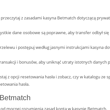
 przeczytaj z zasadami kasyna Betmatch dotyczącą prywat
szystkie dane osobowe są poprawne, aby transfer odbył się
przelewu i postępuj według jasnymi instrukcjami kasyna d
ransakcji i bonusów, aby uniknąć utraty istotnych danych 
staj z opcji resetowania hasła i zobacz, czy w katalogu z
etowania hasła.
 Betmatch
ę od mocnej rozumienia zasad konta w kasynie Betmatch.