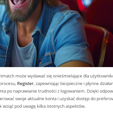
 Betmatch może wydawać się onieśmielające dla użytkowni
 procesu,
Register
, zapewniając bezpieczne i płynne działan
ta po naprawianie trudności z logowaniem. Dzięki odpo
erować swoje aktualne konta i uzyskać dostęp do prefer
k wziąć pod uwagę kilka istotnych aspektów.