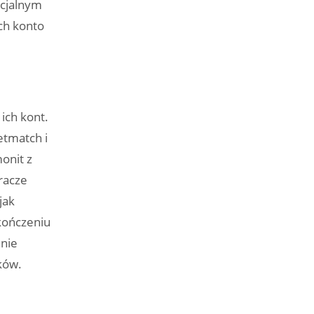
ncjalnym
ch konto
ich kont.
etmatch i
onit z
racze
jak
kończeniu
anie
ków.