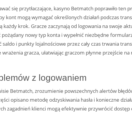
wać się przytłaczające, kasyno Betmatch poprawiło ten p
py kont mogą wymagać określonych działań podczas transf
ą każdy krok. Gracze zaczynają od logowania na swoje akt
ć pożądany nowy typ konta i wypełnić niezbędne formular
ldo i punkty lojalnościowe przez cały czas trwania trans
e wrażenia gracza, ułatwiając graczom płynne przejście na
oblemów z logowaniem
wisie Betmatch, zrozumienie powszechnych alertów błędó
ęści opisano metodę odzyskiwania hasła i konieczne dział
ych zagadnień klienci mogą efektywnie przywrócić dostęp