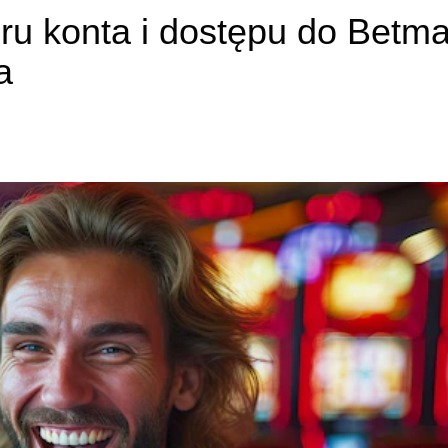
ru konta i dostępu do Betm
a