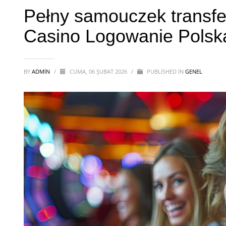
Pełny samouczek transfe
Casino Logowanie Polsk
BY
ADMIN
/
CUMA, 06 ŞUBAT 2026
/
PUBLISHED IN
GENEL