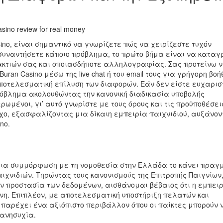
no, είναι σημαντικό να γνωρίζετε πώς να χειρίζεστε τυχόν
συναντήσετε κάποιο πρόβλημα, το πρώτο βήμα είναι να κατα
ακτιών σας και οποιασδήποτε αλληλογραφίας. Σας προτείνω 
ran Casino μέσω της live chat ή του email τους για γρήγορη βοή
ποτελεσματική επίλυση των διαφορών. Εάν δεν είστε ευχαρισ
ρόβλημα ακολουθώντας την κανονική διαδικασία υποβολής
ωμένοι, γι’ αυτό γνωρίστε με τους όρους και τις προϋποθέσει
χο, εξασφαλίζοντας μια δίκαιη εμπειρία παιχνιδιού, αυξάνο
no.
 για συμμόρφωση με τη νομοθεσία στην Ελλάδα το κάνει πραγ
αιχνιδιών. Τηρώντας τους κανονισμούς της Επιτροπής Παιγνίων
ν προστασία των δεδομένων, αισθάνομαι βέβαιος ότι η εμπει
υνη. Επιπλέον, με αποτελεσματική υποστήριξη πελατών και
o παρέχει ένα αξιόπιστο περιβάλλον όπου οι παίκτες μπορούν 
 ανησυχία.