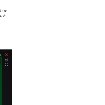
άστε
ε στη