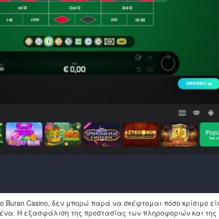
 Buran Casino, δεν μπορώ παρά να σκέφτομαι πόσο κρίσιμο εί
ένα. Η εξασφάλιση της προστασίας των πληροφοριών και της