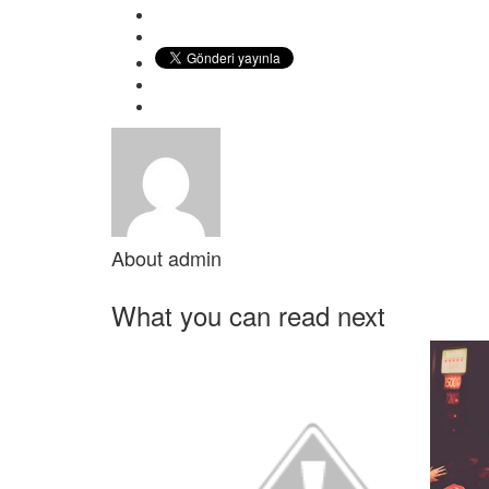
About
admin
What you can read next