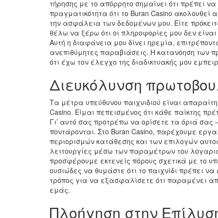
τήρησης με το απόρρητο σημαίνει ότι πρέπει να 
πραγματικότητα ότι το Buran Casino ακολουθεί
την ασφάλεια των δεδομένων μου. Είτε πρόκειτ
θέλω να ξέρω ότι οι πληροφορίες μου δεν είνα
Αυτή η διαφάνεια μου δίνει ηρεμία, επιτρέπον
ανεπιθύμητες παραβιάσεις. Η κατανόηση των πρ
ότι έχω τον έλεγχο της διαδικτυακής μου εμπειρ
Διευκόλυνση πρωτοβου
Τα μέτρα υπεύθυνου παιχνιδιού είναι απαραίτη
Casino. Είμαι πεπεισμένος ότι κάθε παίκτης πρέ
Γι’ αυτό σας προτρέπω να ορίσετε τα όριά σας 
ποντάρονται. Στο Buran Casino, παρέχουμε εργα
περιορισμών κατάθεσης και των επιλογών αυτο
λειτουργίες μέσω των παραμέτρων του λογαριασ
προσφέρουμε εκτενείς πόρους σχετικά με το υπε
ουσιώδες να θυμάστε ότι το παιχνίδι πρέπει να
τρόπος για να εξασφαλίσετε ότι παραμένει απο
εμάς.
Πλοήγηση στην Επίλυσ