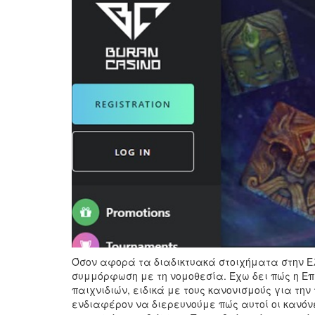
Όσον αφορά τα διαδικτυακά στοιχήματα στην Ελ
συμμόρφωση με τη νομοθεσία. Έχω δει πώς η Επι
παιχνιδιών, ειδικά με τους κανονισμούς για την
ενδιαφέρον να διερευνούμε πώς αυτοί οι κανόν