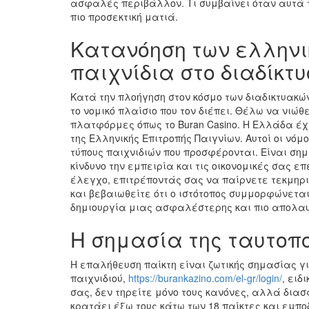
ασφαλές περιβάλλον. Τι συμβαίνει όταν αυτά τ
πιο προσεκτική ματιά.
Κατανόηση των ελληνι
παιχνίδια στο διαδίκτυ
Κατά την πλοήγηση στον κόσμο των διαδικτυακώ
το νομικό πλαίσιο που τον διέπει. Θέλω να νι
πλατφόρμες όπως το Buran Casino. Η Ελλάδα έχε
της Ελληνικής Επιτροπής Παιγνίων. Αυτοί οι νό
τύπους παιχνιδιών που προσφέρονται. Είναι σημ
κίνδυνο την εμπειρία και τις οικονομικές σας 
έλεγχο, επιτρέποντάς σας να παίρνετε τεκμηρ
και βεβαιωθείτε ότι ο ιστότοπος συμμορφώνεται
δημιουργία μιας ασφαλέστερης και πιο απολαυ
Η σημασία της ταυτοπο
Η επαλήθευση παίκτη είναι ζωτικής σημασίας γ
παιχνιδιού,
https://burankazino.com/el-gr/login/
, ειδ
σας, δεν τηρείτε μόνο τους κανόνες, αλλά διασ
κρατάει έξω τους κάτω των 18 παίκτες και εμπο