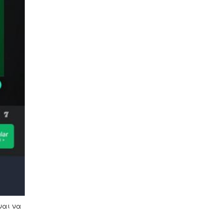
ναι να