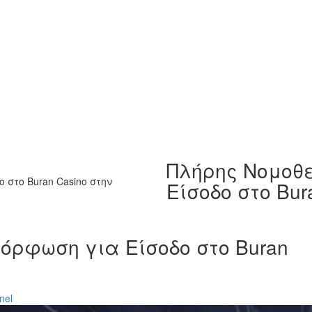
Πλήρης Νομοθ
 στο Buran Casino στην
Είσοδο στο Bu
όρφωση για Είσοδο στο Buran
nel