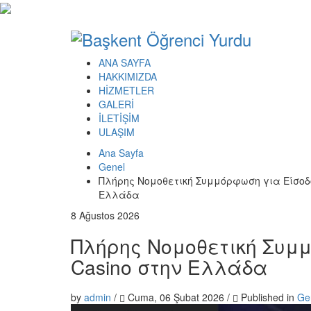
ANA SAYFA
HAKKIMIZDA
HİZMETLER
GALERİ
İLETİŞİM
ULAŞIM
Ana Sayfa
Genel
Πλήρης Νομοθετική Συμμόρφωση για Είσοδο
Ελλάδα
8 Ağustos 2026
Πλήρης Νομοθετική Συμμ
Casino στην Ελλάδα
by
admin
/
Cuma, 06 Şubat 2026
/
Published in
Ge