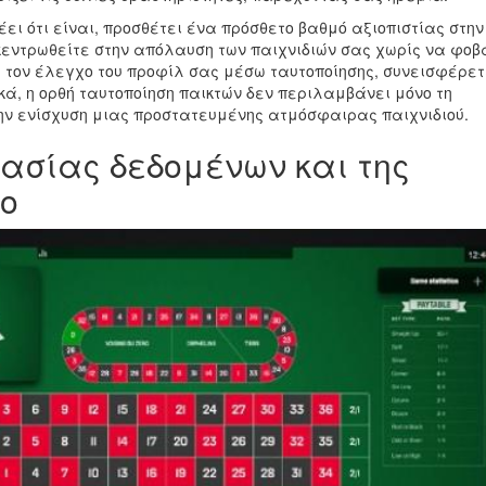
έει ότι είναι, προσθέτει ένα πρόσθετο βαθμό αξιοπιστίας στην
κεντρωθείτε στην απόλαυση των παιχνιδιών σας χωρίς να φοβ
 τον έλεγχο του προφίλ σας μέσω ταυτοποίησης, συνεισφέρετ
ικά, η ορθή ταυτοποίηση παικτών δεν περιλαμβάνει μόνο τη
ν ενίσχυση μιας προστατευμένης ατμόσφαιρας παιχνιδιού.
ασίας δεδομένων και της
το