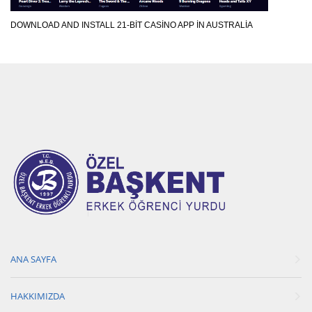
DOWNLOAD AND INSTALL 21-BIT CASINO APP IN AUSTRALIA
ANA SAYFA
HAKKIMIZDA