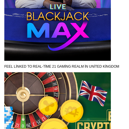
FEEL LINKED TO REAL-TIME 21 GAMING REALM IN UNITED KINGDOM