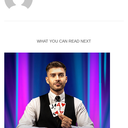
WHAT YOU CAN READ NEXT