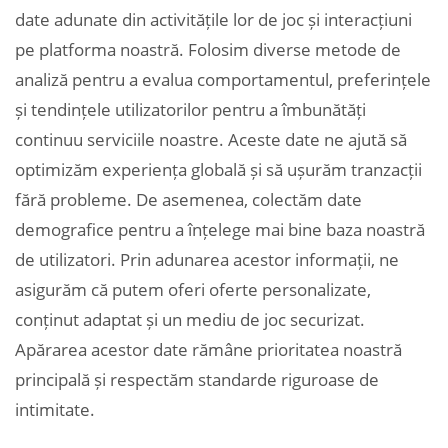
date adunate din activitățile lor de joc și interacțiuni
pe platforma noastră. Folosim diverse metode de
analiză pentru a evalua comportamentul, preferințele
și tendințele utilizatorilor pentru a îmbunătăți
continuu serviciile noastre. Aceste date ne ajută să
optimizăm experiența globală și să ușurăm tranzacții
fără probleme. De asemenea, colectăm date
demografice pentru a înțelege mai bine baza noastră
de utilizatori. Prin adunarea acestor informații, ne
asigurăm că putem oferi oferte personalizate,
conținut adaptat și un mediu de joc securizat.
Apărarea acestor date rămâne prioritatea noastră
principală și respectăm standarde riguroase de
intimitate.