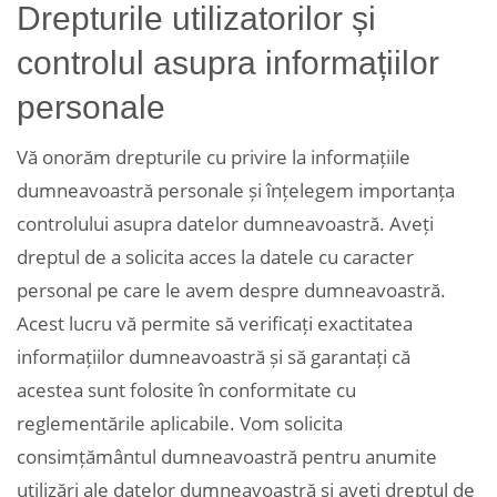
Drepturile utilizatorilor și
controlul asupra informațiilor
personale
Vă onorăm drepturile cu privire la informațiile
dumneavoastră personale și înțelegem importanța
controlului asupra datelor dumneavoastră. Aveți
dreptul de a solicita acces la datele cu caracter
personal pe care le avem despre dumneavoastră.
Acest lucru vă permite să verificați exactitatea
informațiilor dumneavoastră și să garantați că
acestea sunt folosite în conformitate cu
reglementările aplicabile. Vom solicita
consimțământul dumneavoastră pentru anumite
utilizări ale datelor dumneavoastră și aveți dreptul de