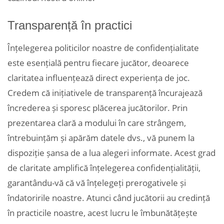
Transparență în practici
Înțelegerea politicilor noastre de confidențialitate
este esențială pentru fiecare jucător, deoarece
claritatea influențează direct experiența de joc.
Credem că inițiativele de transparență încurajează
încrederea și sporesc plăcerea jucătorilor. Prin
prezentarea clară a modului în care strângem,
întrebuințăm și apărăm datele dvs., vă punem la
dispoziție șansa de a lua alegeri informate. Acest grad
de claritate amplifică înțelegerea confidențialității,
garantându-vă că vă înțelegeți prerogativele și
îndatoririle noastre. Atunci când jucătorii au credință
în practicile noastre, acest lucru le îmbunătățește