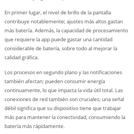
En primer lugar, el nivel de brillo de la pantalla
contribuye notablemente; ajustes más altos gastan
más batería. Además, la capacidad de procesamiento
que requiere la app puede gastar una cantidad
considerable de batería, sobre todo al mejorar la
calidad gráfica.
Los procesos en segundo plano y las notificaciones
también afectan; pueden consumir energía
continuamente, lo que impacta la vida útil total. Las
conexiones de red también son cruciales; una señal
débil significa que su dispositivo tiene que trabajar
más para mantener la conectividad, consumiendo la
batería más rápidamente.