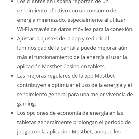
Los clientes en España reportan de un
rendimiento efectivo con un consumo de
energía minimizado, especialmente al utilizar
Wi-Fi a través de datos móviles para la conexión.
Ajustar la ajustes de la app y reducir el
luminosidad de la pantalla puede mejorar aún
más el funcionamiento de la energía al usar la
aplicación Mostbet Casino en tablets.
Las mejoras regulares de la app Mostbet
contribuyen a optimizar el uso de la energía y el
rendimiento general para una mejor vivencia de
gaming.
Los opciones de economía de energía en las
tabletas generalmente prolongan el periodo de
juego con la aplicación Mostbet, aunque los