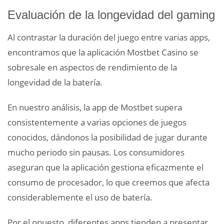
Evaluación de la longevidad del gaming
Al contrastar la duración del juego entre varias apps,
encontramos que la aplicación Mostbet Casino se
sobresale en aspectos de rendimiento de la
longevidad de la batería.
En nuestro análisis, la app de Mostbet supera
consistentemente a varias opciones de juegos
conocidos, dándonos la posibilidad de jugar durante
mucho periodo sin pausas. Los consumidores
aseguran que la aplicación gestiona eficazmente el
consumo de procesador, lo que creemos que afecta
considerablemente el uso de batería.
Por el opuesto, diferentes apps tienden a presentar