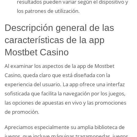
resultados pueden variar según el dispositivo y
los patrones de utilización.
Descripción general de las
características de la app
Mostbet Casino
Al examinar los aspectos de la app de Mostbet
Casino, queda claro que está diseñada con la
experiencia del usuario. La app ofrece una interfaz
sofisticada que facilita la navegación por los juegos,
las opciones de apuestas en vivo y las promociones
de promoción.
Apreciamos especialmente su amplia biblioteca de
juegos, que incluye máquinas tragamonedas, juegos