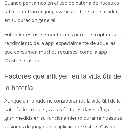
Cuando pensamos en el uso de batería de nuestras
tablets, entran en juego varios factores que inciden
en su duración general.
Entender estos elementos nos permite a optimizar el
rendimiento de la app, especialmente de aquellas
que consumen muchos recursos, como la app
Mostbet Casino.
Factores que influyen en la vida útil de
la batería
Aunque a menudo no consideramos la vida útil de la
batería de la tablet, varios factores clave influyen en
gran medida en su funcionamiento durante nuestras
sesiones de juego en la aplicación Mostbet Casino.