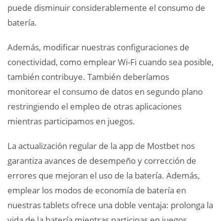
puede disminuir considerablemente el consumo de
batería.
Además, modificar nuestras configuraciones de
conectividad, como emplear Wi-Fi cuando sea posible,
también contribuye. También deberíamos
monitorear el consumo de datos en segundo plano
restringiendo el empleo de otras aplicaciones
mientras participamos en juegos.
La actualización regular de la app de Mostbet nos
garantiza avances de desempeño y corrección de
errores que mejoran el uso de la batería. Además,
emplear los modos de economía de batería en
nuestras tablets ofrece una doble ventaja: prolonga la
vida de la batería mientras participas en juegos.