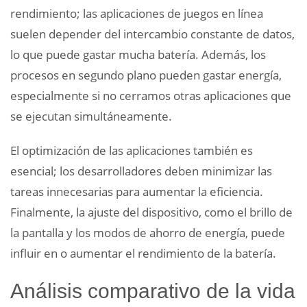
rendimiento; las aplicaciones de juegos en línea
suelen depender del intercambio constante de datos,
lo que puede gastar mucha batería. Además, los
procesos en segundo plano pueden gastar energía,
especialmente si no cerramos otras aplicaciones que
se ejecutan simultáneamente.
El optimización de las aplicaciones también es
esencial; los desarrolladores deben minimizar las
tareas innecesarias para aumentar la eficiencia.
Finalmente, la ajuste del dispositivo, como el brillo de
la pantalla y los modos de ahorro de energía, puede
influir en o aumentar el rendimiento de la batería.
Análisis comparativo de la vida