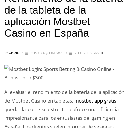
de la tableta de la
aplicación Mostbet
Casino en España
BY
ADMIN
/
CUMA, 06 ŞUBAT 2026
/
PUBLISHED IN
GENEL
Al evaluar el rendimiento de la batería de la aplicación
de Mostbet Casino en tabletas,
mostbet app gratis
,
queda claro que su estructura ofrece una eficiencia
impresionante para los entusiastas del gaming en
España. Los clientes suelen informar de sesiones