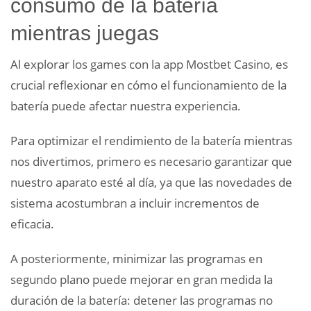
consumo de la batería
mientras juegas
Al explorar los games con la app Mostbet Casino, es
crucial reflexionar en cómo el funcionamiento de la
batería puede afectar nuestra experiencia.
Para optimizar el rendimiento de la batería mientras
nos divertimos, primero es necesario garantizar que
nuestro aparato esté al día, ya que las novedades de
sistema acostumbran a incluir incrementos de
eficacia.
A posteriormente, minimizar las programas en
segundo plano puede mejorar en gran medida la
duración de la batería: detener las programas no