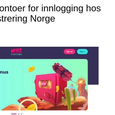
kontoer for innlogging hos
trering Norge