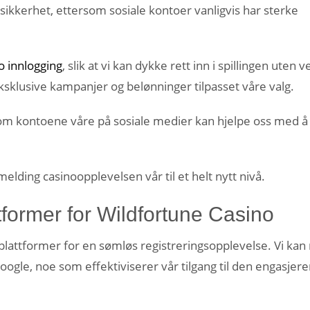
 sikkerhet, ettersom sosiale kontoer vanligvis har sterke
o innlogging
, slik at vi kan dykke rett inn i spillingen uten v
sklusive kampanjer og belønninger tilpasset våre valg.
tersom kontoene våre på sosiale medier kan hjelpe oss med å
melding casinoopplevelsen vår til et helt nytt nivå.
former for Wildfortune Casino
plattformer for en sømløs registreringsopplevelse. Vi kan 
oogle, noe som effektiviserer vår tilgang til den engasjer