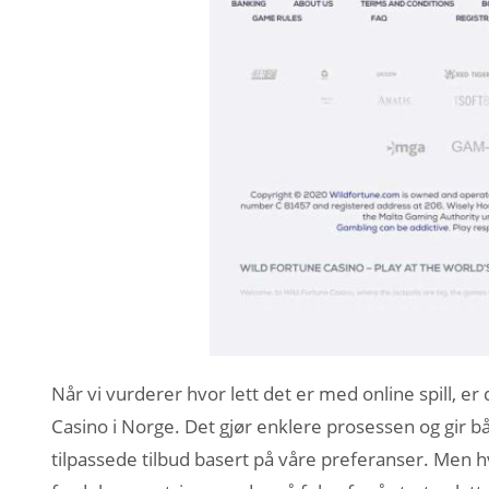
Når vi vurderer hvor lett det er med online spill, e
Casino i Norge. Det gjør enklere prosessen og gir bå
tilpassede tilbud basert på våre preferanser. Men