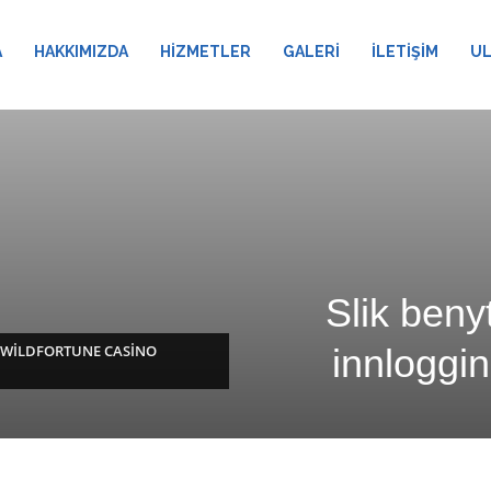
A
HAKKIMIZDA
HİZMETLER
GALERİ
İLETİŞİM
UL
Slik beny
S WILDFORTUNE CASINO
innloggi