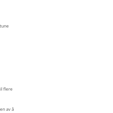
rtune
l flere
en av å