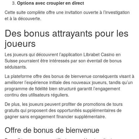
Options avec croupier en direct
Cette suite complète offre une invitation ouverte à l’investigation
et à la découverte.
Des bonus attrayants pour les
joueurs
Les joueurs qui découvrent l’application Librabet Casino en
Suisse pourraient être intéressés par son éventail de bonus
séduisants.
La plateforme offre des bonus de bienvenue conséquents visant à
améliorer l’expérience initiale des nouveaux joueurs, tandis qu’un
programme de fidélité bien structuré garantit l’engagement
continu des utilisateurs réguliers.
De plus, les joueurs peuvent profiter de promotions de tours
gratuits qui proposent des opportunités supplémentaires de
gagner sans engagement financier supplémentaire.
Offre de bonus de bienvenue