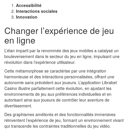
Accessibilité
Interactions sociales
Innovation
Changer l’expérience de jeu
en ligne
L’élan imparti par la renommée des jeux mobiles a catalysé un
bouleversement dans le secteur du jeu en ligne, impulsant une
révolution dans l’expérience utilisateur.
Cette métamorphose se caractérise par une intégration
harmonieuse et des interactions personnalisées, offrant une
autonomie sans précédent aux joueurs. L’application Librabet
Casino illustre parfaitement cette évolution, en ajustant les
environnements de jeu aux préférences individuelles et en
autorisant ainsi aux joueurs de contrôler leur aventure de
divertissement.
Des graphismes améliorés et des fonctionnalités immersives
réinventent l’expérience de jeu, formant un environnement vivant
qui transcende les contraintes traditionnelles du jeu vidéo.