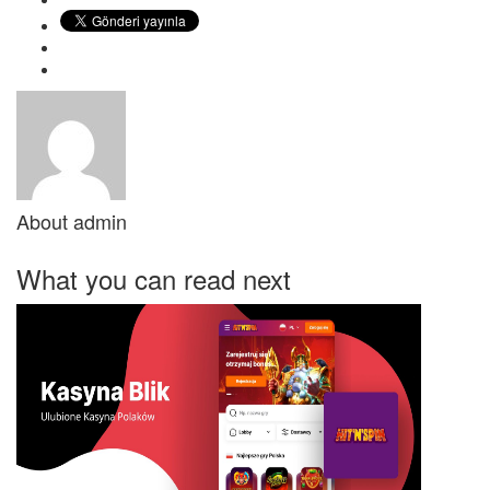
About
admin
What you can read next