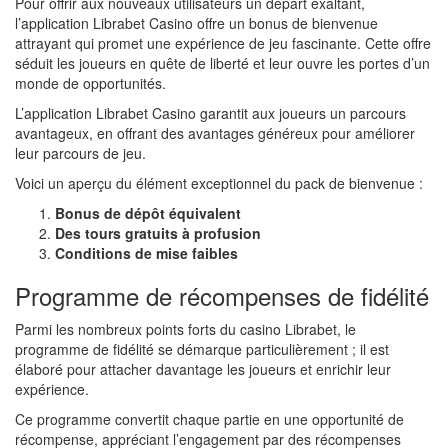
Pour offrir aux nouveaux utilisateurs un départ exaltant,
l’application Librabet Casino offre un bonus de bienvenue
attrayant qui promet une expérience de jeu fascinante. Cette offre
séduit les joueurs en quête de liberté et leur ouvre les portes d’un
monde de opportunités.
L’application Librabet Casino garantit aux joueurs un parcours
avantageux, en offrant des avantages généreux pour améliorer
leur parcours de jeu.
Voici un aperçu du élément exceptionnel du pack de bienvenue :
Bonus de dépôt équivalent
Des tours gratuits à profusion
Conditions de mise faibles
Programme de récompenses de fidélité
Parmi les nombreux points forts du casino Librabet, le
programme de fidélité se démarque particulièrement ; il est
élaboré pour attacher davantage les joueurs et enrichir leur
expérience.
Ce programme convertit chaque partie en une opportunité de
récompense, appréciant l’engagement par des récompenses