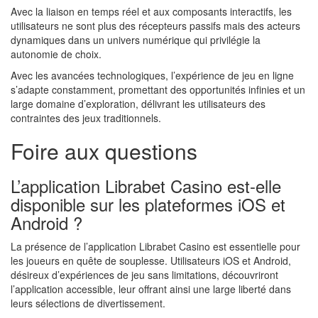
Avec la liaison en temps réel et aux composants interactifs, les
utilisateurs ne sont plus des récepteurs passifs mais des acteurs
dynamiques dans un univers numérique qui privilégie la
autonomie de choix.
Avec les avancées technologiques, l’expérience de jeu en ligne
s’adapte constamment, promettant des opportunités infinies et un
large domaine d’exploration, délivrant les utilisateurs des
contraintes des jeux traditionnels.
Foire aux questions
L’application Librabet Casino est-elle
disponible sur les plateformes iOS et
Android ?
La présence de l’application Librabet Casino est essentielle pour
les joueurs en quête de souplesse. Utilisateurs iOS et Android,
désireux d’expériences de jeu sans limitations, découvriront
l’application accessible, leur offrant ainsi une large liberté dans
leurs sélections de divertissement.