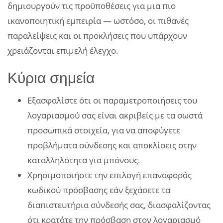
δημιουργούν τις προϋποθέσεις για μια πιο
ικανοποιητική εμπειρία — ωστόσο, οι πιθανές
παραλείψεις και οι προκλήσεις που υπάρχουν
χρειάζονται επιμελή έλεγχο.
Κύρια σημεία
Εξασφαλίστε ότι οι παραμετροποιήσεις του
λογαριασμού σας είναι ακριβείς με τα σωστά
προσωπικά στοιχεία, για να αποφύγετε
προβλήματα σύνδεσης και αποκλίσεις στην
καταλληλότητα για μπόνους.
Χρησιμοποιήστε την επιλογή επαναφοράς
κωδικού πρόσβασης εάν ξεχάσετε τα
διαπιστευτήρια σύνδεσής σας, διασφαλίζοντας
ότι κρατάτε την πρόσβαση στον λογαριασμό