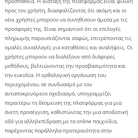
προσπάθεια. Η διάταξη της πλατφόρμας είναι φιλική
προς τον χρήστη, διασφαλίζοντας ότι ακόμη και οι
νέοι χρήστες μπορούν να συνηθίσουν άμεσα με τις
προσφορές της. Είναι σημαντικό ότι οι επιλογές
πληρωμής παρουσιάζονται σαφώς, επιτρέποντας τις
ομαλές συναλλαγές για καταθέσεις και αναλήψεις. Οι
χρήστες μπορούν να διαλέξουν από διάφορες
μεθόδους, βελτιώνοντας την προσβασιμότητα και
την ευκολία. Η ορθολογική οργάνωση του
περιεχομένου, σε συνδυασμό με τον
ανταποκρινόμενο σχεδιασμό, υπογραμμίζει
περαιτέρω τη δέσμευση της πλατφόρμας για μια
άνετη προσέγγιση, καθιστώντας την μια αποδοτική
οδό για αλληλεπίδραση με τα online παιχνίδια,
παρέχοντας παράλληλα προτεραιότητα στην