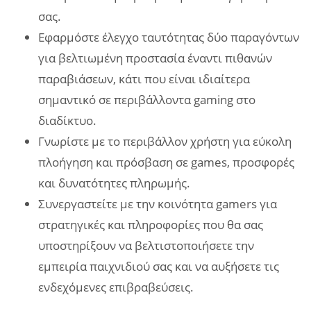
σας.
Εφαρμόστε έλεγχο ταυτότητας δύο παραγόντων
για βελτιωμένη προστασία έναντι πιθανών
παραβιάσεων, κάτι που είναι ιδιαίτερα
σημαντικό σε περιβάλλοντα gaming στο
διαδίκτυο.
Γνωρίστε με το περιβάλλον χρήστη για εύκολη
πλοήγηση και πρόσβαση σε games, προσφορές
και δυνατότητες πληρωμής.
Συνεργαστείτε με την κοινότητα gamers για
στρατηγικές και πληροφορίες που θα σας
υποστηρίξουν να βελτιστοποιήσετε την
εμπειρία παιχνιδιού σας και να αυξήσετε τις
ενδεχόμενες επιβραβεύσεις.