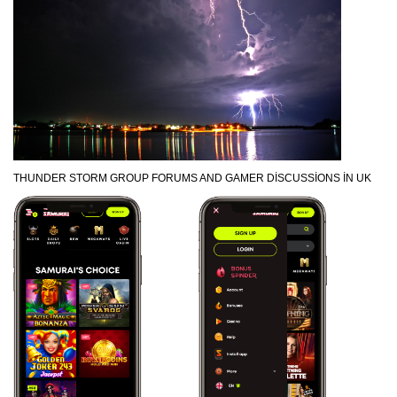
THUNDER STORM GROUP FORUMS AND GAMER DISCUSSIONS IN UK