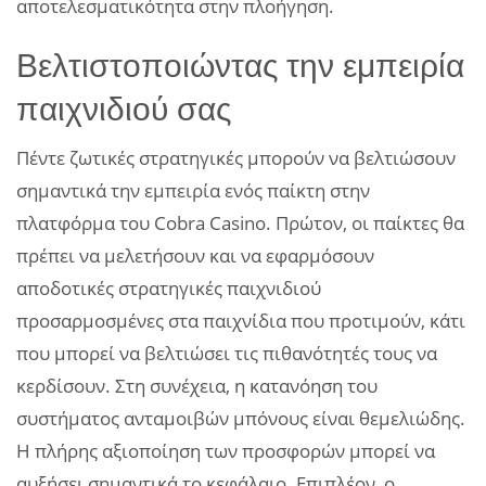
αποτελεσματικότητα στην πλοήγηση.
Βελτιστοποιώντας την εμπειρία
παιχνιδιού σας
Πέντε ζωτικές στρατηγικές μπορούν να βελτιώσουν
σημαντικά την εμπειρία ενός παίκτη στην
πλατφόρμα του Cobra Casino. Πρώτον, οι παίκτες θα
πρέπει να μελετήσουν και να εφαρμόσουν
αποδοτικές στρατηγικές παιχνιδιού
προσαρμοσμένες στα παιχνίδια που προτιμούν, κάτι
που μπορεί να βελτιώσει τις πιθανότητές τους να
κερδίσουν. Στη συνέχεια, η κατανόηση του
συστήματος ανταμοιβών μπόνους είναι θεμελιώδης.
Η πλήρης αξιοποίηση των προσφορών μπορεί να
αυξήσει σημαντικά το κεφάλαιο. Επιπλέον, ο