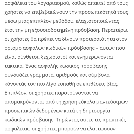
ασφάλεια του λογαριασμού, καθώς απαιτεί από τους
χρήστες να επιβεβαιώνουν την προσωπικότητά τους
μέσω μιας επιπλέον μεθόδου, ελαχιστοποιώντας
έτσι την μη εξουσιοδοτημένη πρόσβαση. Περαιτέρω,
οι χρήστες θα πρέπει να δίνουν προτεραιότητα στον
ορισμό ασφαλών κωδικών πρόσβασης – αυτών που
είναι σύνθετοι, ξεχωριστοί και ενημερώνονται
τακτικά. Ένας ασφαλής κωδικός πρόσβασης
συνδυάζει γράμματα, αριθμούς και σύμβολα,
κάνοντάς τον πιο λίγο ευπαθή σε επιθέσεις βίας.
Επιπλέον, οι χρήστες παροτρύνονται να
απομακρύνονται από τη χρήση εύκολα μαντεύσιμων
προσωπικών δεδομένων κατά τη δημιουργία
κωδικών πρόσβασης. Τηρώντας αυτές τις πρακτικές
ασφαλείας, οι χρήστες μπορούν να ελαττώσουν