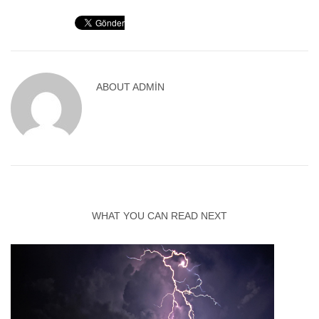
ABOUT
ADMIN
WHAT YOU CAN READ NEXT