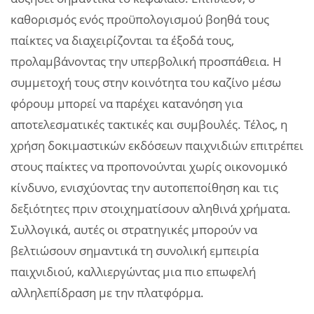
καθορισμός ενός προϋπολογισμού βοηθά τους
παίκτες να διαχειρίζονται τα έξοδά τους,
προλαμβάνοντας την υπερβολική προσπάθεια. Η
συμμετοχή τους στην κοινότητα του καζίνο μέσω
φόρουμ μπορεί να παρέχει κατανόηση για
αποτελεσματικές τακτικές και συμβουλές. Τέλος, η
χρήση δοκιμαστικών εκδόσεων παιχνιδιών επιτρέπει
στους παίκτες να προπονούνται χωρίς οικονομικό
κίνδυνο, ενισχύοντας την αυτοπεποίθηση και τις
δεξιότητες πριν στοιχηματίσουν αληθινά χρήματα.
Συλλογικά, αυτές οι στρατηγικές μπορούν να
βελτιώσουν σημαντικά τη συνολική εμπειρία
παιχνιδιού, καλλιεργώντας μια πιο επωφελή
αλληλεπίδραση με την πλατφόρμα.