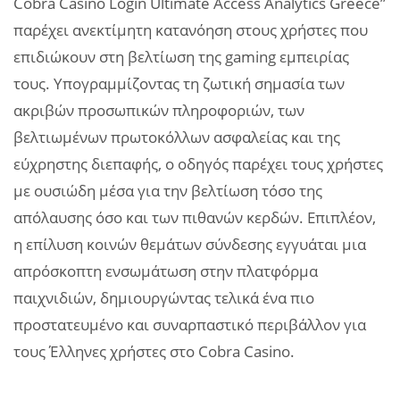
Cobra Casino Login Ultimate Access Analytics Greece”
παρέχει ανεκτίμητη κατανόηση στους χρήστες που
επιδιώκουν στη βελτίωση της gaming εμπειρίας
τους. Υπογραμμίζοντας τη ζωτική σημασία των
ακριβών προσωπικών πληροφοριών, των
βελτιωμένων πρωτοκόλλων ασφαλείας και της
εύχρηστης διεπαφής, ο οδηγός παρέχει τους χρήστες
με ουσιώδη μέσα για την βελτίωση τόσο της
απόλαυσης όσο και των πιθανών κερδών. Επιπλέον,
η επίλυση κοινών θεμάτων σύνδεσης εγγυάται μια
απρόσκοπτη ενσωμάτωση στην πλατφόρμα
παιχνιδιών, δημιουργώντας τελικά ένα πιο
προστατευμένο και συναρπαστικό περιβάλλον για
τους Έλληνες χρήστες στο Cobra Casino.