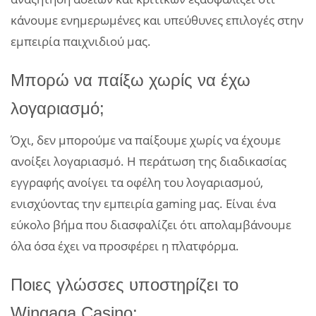
κάνουμε ενημερωμένες και υπεύθυνες επιλογές στην
εμπειρία παιχνιδιού μας.
Μπορώ να παίξω χωρίς να έχω
λογαριασμό;
Όχι, δεν μπορούμε να παίξουμε χωρίς να έχουμε
ανοίξει λογαριασμό. Η περάτωση της διαδικασίας
εγγραφής ανοίγει τα οφέλη του λογαριασμού,
ενισχύοντας την εμπειρία gaming μας. Είναι ένα
εύκολο βήμα που διασφαλίζει ότι απολαμβάνουμε
όλα όσα έχει να προσφέρει η πλατφόρμα.
Ποιες γλώσσες υποστηρίζει το
Wingaga Casino;