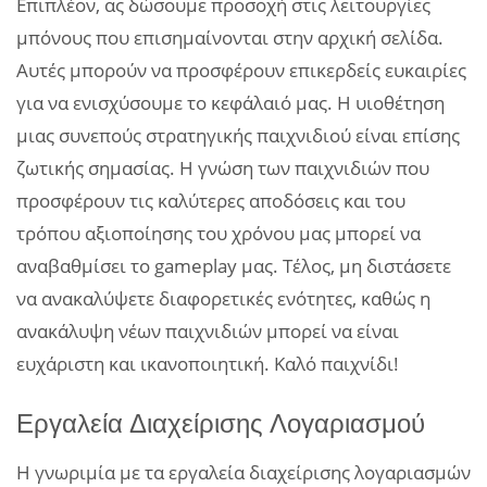
Επιπλέον, ας δώσουμε προσοχή στις λειτουργίες
μπόνους που επισημαίνονται στην αρχική σελίδα.
Αυτές μπορούν να προσφέρουν επικερδείς ευκαιρίες
για να ενισχύσουμε το κεφάλαιό μας. Η υιοθέτηση
μιας συνεπούς στρατηγικής παιχνιδιού είναι επίσης
ζωτικής σημασίας. Η γνώση των παιχνιδιών που
προσφέρουν τις καλύτερες αποδόσεις και του
τρόπου αξιοποίησης του χρόνου μας μπορεί να
αναβαθμίσει το gameplay μας. Τέλος, μη διστάσετε
να ανακαλύψετε διαφορετικές ενότητες, καθώς η
ανακάλυψη νέων παιχνιδιών μπορεί να είναι
ευχάριστη και ικανοποιητική. Καλό παιχνίδι!
Εργαλεία Διαχείρισης Λογαριασμού
Η γνωριμία με τα εργαλεία διαχείρισης λογαριασμών