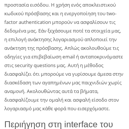
προστασία εισόδου. Η χρήση ενός αποκλειστικού
κωδικού πρόσβασης και η ενεργοποίηση του two-
factor authentication μπορούν να ασφαλίσουν τις
δεδομένα μας. Εάν ξεχάσουμε ποτέ τα στοιχεία μας,
η επιλογή ανάκτησης λογαριασμού απλοποιεί την
ανάκτηση της πρόσβασης. Απλώς ακολουθούμε τις
οδηγίες για επιβεβαίωση email ή ανταποκρινόμαστε
στις security questions μας. Αυτή η μέθοδος
διασφαλίζει ότι μπορούμε να γυρίσουμε άμεσα στην
διασκέδαση των αγαπημένων μας παιχνιδιών χωρίς
αναμονή. Ακολουθώντας αυτά τα βήματα,
διασφαλίζουμε την ομαλή και ασφαλή είσοδο στον
λογαριασμό μας κάθε φορά που εισερχόμαστε.
Περιήγηση στη interface του