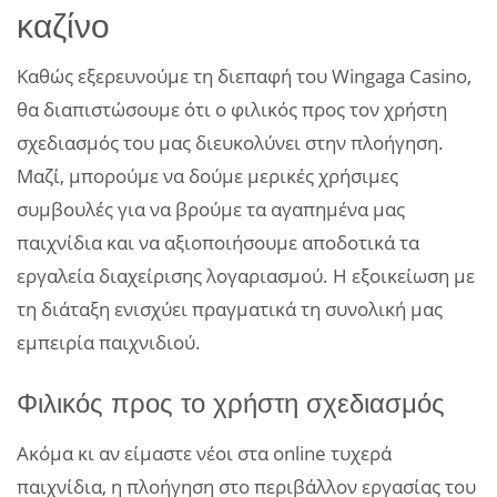
καζίνο
Καθώς εξερευνούμε τη διεπαφή του Wingaga Casino,
θα διαπιστώσουμε ότι ο φιλικός προς τον χρήστη
σχεδιασμός του μας διευκολύνει στην πλοήγηση.
Μαζί, μπορούμε να δούμε μερικές χρήσιμες
συμβουλές για να βρούμε τα αγαπημένα μας
παιχνίδια και να αξιοποιήσουμε αποδοτικά τα
εργαλεία διαχείρισης λογαριασμού. Η εξοικείωση με
τη διάταξη ενισχύει πραγματικά τη συνολική μας
εμπειρία παιχνιδιού.
Φιλικός προς το χρήστη σχεδιασμός
Ακόμα κι αν είμαστε νέοι στα online τυχερά
παιχνίδια, η πλοήγηση στο περιβάλλον εργασίας του