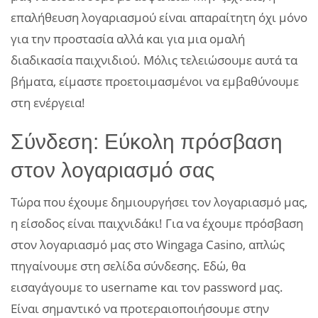
επαλήθευση λογαριασμού είναι απαραίτητη όχι μόνο
για την προστασία αλλά και για μια ομαλή
διαδικασία παιχνιδιού. Μόλις τελειώσουμε αυτά τα
βήματα, είμαστε προετοιμασμένοι να εμβαθύνουμε
στη ενέργεια!
Σύνδεση: Εύκολη πρόσβαση
στον λογαριασμό σας
Τώρα που έχουμε δημιουργήσει τον λογαριασμό μας,
η είσοδος είναι παιχνιδάκι! Για να έχουμε πρόσβαση
στον λογαριασμό μας στο Wingaga Casino, απλώς
πηγαίνουμε στη σελίδα σύνδεσης. Εδώ, θα
εισαγάγουμε το username και τον password μας.
Είναι σημαντικό να προτεραιοποιήσουμε στην