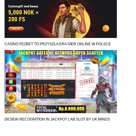
CASINO FEZBET TO PRZYSZŁA ERA GIER ONLINE W POLSCE
DESIGN RECOGNITION IN JACKPOT LAB SLOT BY UK MINDS