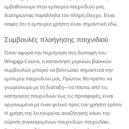
εμβαθύνουμε στην εμπειρία παιχνιδιού μας
διατηρώντας παράλληλα τον πλήρη έλεγχο. Είναι
σαφές ότι η εμπειρία χρήστη είναι σημαντική εδώ.
Συμβουλές πλοήγησης παιχνιδιού
Όσον αφορά την περιήγηση στη διεπαφή του
Wingaga Casino, η κατανόηση μερικών βασικών
συμβουλών μπορεί να βελτιώσει σημαντικά την
εμπειρία παιχνιδιού μας. Πρώτον, θα πρέπει να
γνωρίσουμε με τη διάταξη—τα πάντα, από τις
κατηγορίες παιχνιδιών έως τις προσφορές, είναι
οργανωμένα με έναν φιλικό προς τον χρήστη τρόπο.
Η χρήση της λειτουργίας αναζήτησης κάνει την
εύρεση συγκεκριμένων παιχνιδιών παιχνιδάκι.