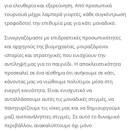
για ελευθερία και εξερεύνηση. Από προσωπικά
τουρνουά μέχρι λαμπερά γιορτές, κάθε συγκέντρωση
τροφοδοτεί την επιθυμία μας για κάτι μοναδικό.
Συνεργαζόμαστε με επιδραστικές προσωπικότητες
και αρχηγούς της βιομηχανίας, μοιραζόμενοι
ιστορίες και στρατηγικές που ενισχύουν την
αντίληψή μας για το παιγνίδι. Η αποκλειστικότητα
προσκαλεί σε ένα αίσθημα ότι ανήκουμε σε κάτι,
κάνοντας μας να νιώθουμε πολύτιμοι μέσα στη
ενεργή κοινότητα. Είναι ενισχυτικό να
ανταλλάσσουμε αυτές τις μοναδικές στιγμές, να
πανηγυρίζουμε τις νίκες μας και να δημιουργούμε
μαζί ανεπανάληπτες στιγμές. Σε αυτό το δυναμικό
περιβάλλον, ανακαλύπτουμε όχι μόνο