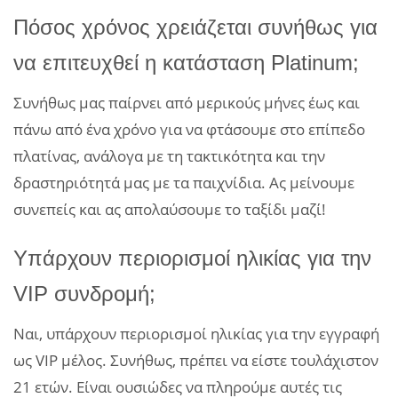
Πόσος χρόνος χρειάζεται συνήθως για
να επιτευχθεί η κατάσταση Platinum;
Συνήθως μας παίρνει από μερικούς μήνες έως και
πάνω από ένα χρόνο για να φτάσουμε στο επίπεδο
πλατίνας, ανάλογα με τη τακτικότητα και την
δραστηριότητά μας με τα παιχνίδια. Ας μείνουμε
συνεπείς και ας απολαύσουμε το ταξίδι μαζί!
Υπάρχουν περιορισμοί ηλικίας για την
VIP συνδρομή;
Ναι, υπάρχουν περιορισμοί ηλικίας για την εγγραφή
ως VIP μέλος. Συνήθως, πρέπει να είστε τουλάχιστον
21 ετών. Είναι ουσιώδες να πληρούμε αυτές τις