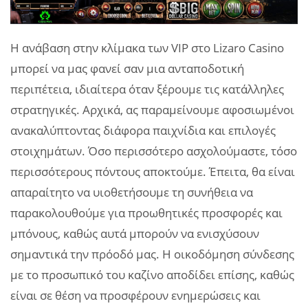
Η ανάβαση στην κλίμακα των VIP στο Lizaro Casino
μπορεί να μας φανεί σαν μια ανταποδοτική
περιπέτεια, ιδιαίτερα όταν ξέρουμε τις κατάλληλες
στρατηγικές. Αρχικά, ας παραμείνουμε αφοσιωμένοι
ανακαλύπτοντας διάφορα παιχνίδια και επιλογές
στοιχημάτων. Όσο περισσότερο ασχολούμαστε, τόσο
περισσότερους πόντους αποκτούμε. Έπειτα, θα είναι
απαραίτητο να υιοθετήσουμε τη συνήθεια να
παρακολουθούμε για προωθητικές προσφορές και
μπόνους, καθώς αυτά μπορούν να ενισχύσουν
σημαντικά την πρόοδό μας. Η οικοδόμηση σύνδεσης
με το προσωπικό του καζίνο αποδίδει επίσης, καθώς
είναι σε θέση να προσφέρουν ενημερώσεις και