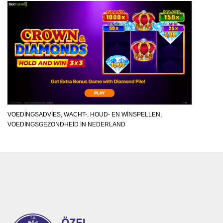
VOEDINGSADVIES, WACHT-, HOUD- EN WINSPELLEN,
VOEDINGSGEZONDHEID IN NEDERLAND