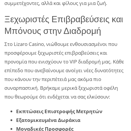
συμμετέχοντες, αλλά και φίλους για μια ζωή.
Ξεχωριστές Επιβραβεύσεις και
Μπόνους στην Διαδρομή
Στο Lizaro Casino, νιώθουμε ενθουσιασμένοι που
προσφέρουμε ξεχωριστές επιβραβεύσεις και
προνομία που ενισχύουν το VIP διαδρομή μας. Κάθε
επίπεδο που ανεβαίνουμε ανοίγει νέες δυνατότητες
που κάνουν την περιπέτειά μας ακόμα πιο
συναρπαστική. Βρήκαμε μερικά ξεχωριστά οφέλη
που θεωρούμε ότι ενδέχεται να σας ελκύσουν:
Εκπτώσεις Επιστροφής Μετρητών
Εξατομικευμένα Δωράκια
Μοναδικές Προσφορές