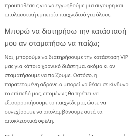
προϋποθέσεις για να εγγυηθούμε μια σίγουρη και
απολαυστική εμπειρία παιχνιδιού για όλους.
Μπορώ να διατηρήσω την κατάστασή
μου αν σταματήσω να παίζω;
Ναι, μπορούμε να διατηρήσουμε την κατάσταση VIP
μας για κάποιο χρονικό διάστημα, ακόμα κι αν
σταματήσουμε να παίζουμε. Ωστόσο, η
παρατεταμένη αδράνεια μπορεί να θέσει σε κίνδυνο
το επίπεδό μας, επομένως θα πρέπει να
εξισορροπήσουμε το παιχνίδι μας ώστε να
συνεχίσουμε να απολαμβάνουμε αυτά τα
αποκλειστικά οφέλη.