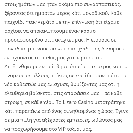
στοιχημάτων μας ήταν ακόμα πιο συναρπαστικός,
ξέροντας ότι ήμασταν μέρος κάτι μοναδικού. Κάθε
παιχνίδι ήταν γεμάτο με την επίγνωση ότι είχαμε
αρχίσει να αποκαλύπτουμε έναν κόσμο
προσαρμοσμένο στις ανάγκες μας. Η είσοδος σε
μοναδικά μπόνους έκανε το παιχνίδι μας δυναμικό,
ενισχύοντας το πάθος μας για περιπέτεια.
Αισθανθήκαμε ένα αίσθημα ότι είμαστε μέρος κάπου
ανάμεσα σε άλλους παίκτες σε ένα ίδιο μονοπάτι. Το
νέο καθεστώς μας ενίσχυσε, θυμίζοντας μας ότι η
ελευθερία βρίσκεται στις αποφάσεις μας – σε κάθε
στροφή, σε κάθε χέρι. Το Lizaro Casino μετατράπηκε
κάτι παραπάνω από ένας συνηθισμένος χώρος. Έγινε
σε μια πύλη για αξέχαστες εμπειρίες, ωθώντας μας
να προχωρήσουμε στο VIP ταξίδι μας.