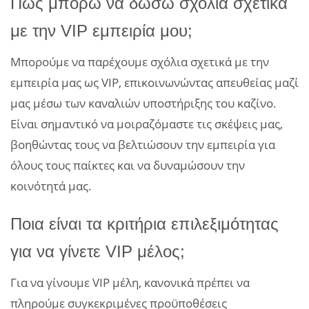
Πώς μπορώ να δώσω σχόλια σχετικά
με την VIP εμπειρία μου;
Μπορούμε να παρέχουμε σχόλια σχετικά με την
εμπειρία μας ως VIP, επικοινωνώντας απευθείας μαζί
μας μέσω των καναλιών υποστήριξης του καζίνο.
Είναι σημαντικό να μοιραζόμαστε τις σκέψεις μας,
βοηθώντας τους να βελτιώσουν την εμπειρία για
όλους τους παίκτες και να δυναμώσουν την
κοινότητά μας.
Ποια είναι τα κριτήρια επιλεξιμότητας
για να γίνετε VIP μέλος;
Για να γίνουμε VIP μέλη, κανονικά πρέπει να
πληρούμε συγκεκριμένες προϋποθέσεις