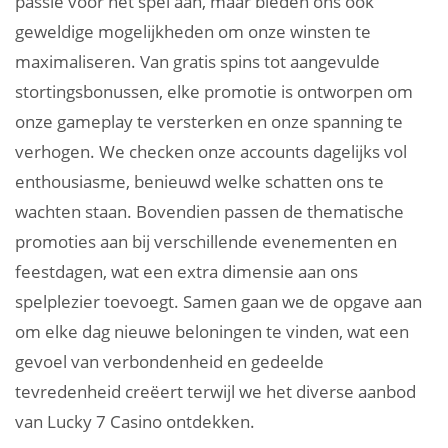
passie voor het spel aan, maar bieden ons ook
geweldige mogelijkheden om onze winsten te
maximaliseren. Van gratis spins tot aangevulde
stortingsbonussen, elke promotie is ontworpen om
onze gameplay te versterken en onze spanning te
verhogen. We checken onze accounts dagelijks vol
enthousiasme, benieuwd welke schatten ons te
wachten staan. Bovendien passen de thematische
promoties aan bij verschillende evenementen en
feestdagen, wat een extra dimensie aan ons
spelplezier toevoegt. Samen gaan we de opgave aan
om elke dag nieuwe beloningen te vinden, wat een
gevoel van verbondenheid en gedeelde
tevredenheid creëert terwijl we het diverse aanbod
van Lucky 7 Casino ontdekken.