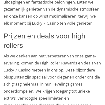
uitdagingen en fantastische beloningen. Laten we
gezamenlijk genieten van de dynamische atmosfeer
en onze kansen op winst maximaliseren, terwijl we
elk moment bij Lucky 7 Casino ten volle genieten!
Prijzen en deals voor high
rollers
Als we denken aan het verbeteren van onze game-
ervaring, komen de High Roller Rewards en deals van
Lucky 7 Casino meteen in ons op. Deze bijzondere
pluspunten zijn speciaal voor diegenen onder ons die
zich graag helemaal in hun lievelings games
onderdompelen. We krijgen toegang tot unieke
extra’s, verhoogde speellimieten en