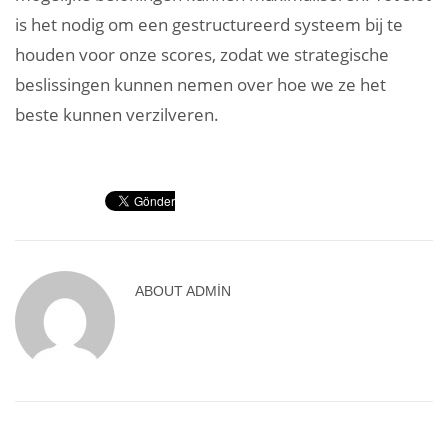
is het nodig om een gestructureerd systeem bij te
houden voor onze scores, zodat we strategische
beslissingen kunnen nemen over hoe we ze het
beste kunnen verzilveren.
ABOUT
ADMIN