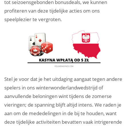
tot seizoensgebonden bonusdeals, we kunnen
profiteren van deze tijdelijke acties om ons
speelplezier te vergroten.
Stel je voor dat je het uitdaging aangaat tegen andere
spelers in ons winterwonderlandwedstrijd of
aanvullende beloningen wint tijdens de zomerse
vieringen; de spanning blijft altijd intens. We raden je
aan om de mededelingen in de bij te houden, want
deze tijdelijke activiteiten bevatten vaak intrigerende