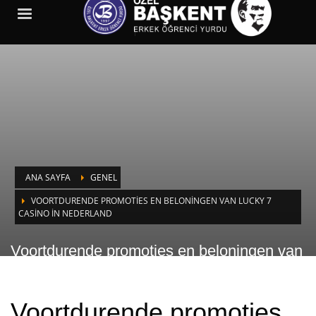
ANA SAYFA
GENEL
VOORTDURENDE PROMOTIES EN BELONINGEN VAN LUCKY 7
CASINO IN NEDERLAND
Voortdurende promoties en beloningen van
Lucky 7 Casino in Nederland
Voortdurende promoties