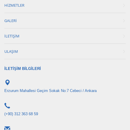
HİZMETLER
GALERİ
İLETİŞİM
ULAŞIM
İLETİŞİM BİLGİLERİ
Erzurum Mahallesi Geçim Sokak No:7 Cebeci / Ankara
(+90) 312 363 68 59