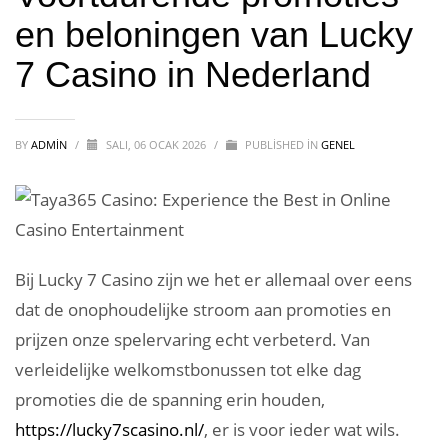
en beloningen van Lucky
7 Casino in Nederland
BY
ADMIN
/
SALI, 06 OCAK 2026
/
PUBLISHED IN
GENEL
Bij Lucky 7 Casino zijn we het er allemaal over eens
dat de onophoudelijke stroom aan promoties en
prijzen onze spelervaring echt verbeterd. Van
verleidelijke welkomstbonussen tot elke dag
promoties die de spanning erin houden,
https://lucky7scasino.nl/
, er is voor ieder wat wils.