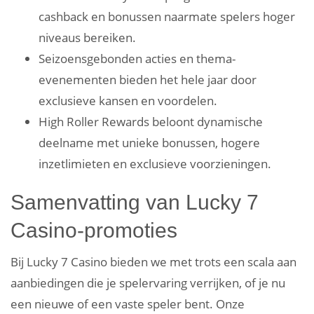
cashback en bonussen naarmate spelers hoger
niveaus bereiken.
Seizoensgebonden acties en thema-
evenementen bieden het hele jaar door
exclusieve kansen en voordelen.
High Roller Rewards beloont dynamische
deelname met unieke bonussen, hogere
inzetlimieten en exclusieve voorzieningen.
Samenvatting van Lucky 7
Casino-promoties
Bij Lucky 7 Casino bieden we met trots een scala aan
aanbiedingen die je spelervaring verrijken, of je nu
een nieuwe of een vaste speler bent. Onze