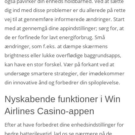
også påvirker din enheds holdbarhed. Ved at sætte
dig ind med disse problemer er du allerede på rette
vej til at gennemføre informerede ændringer. Start
med at gennemgå dine appindstillinger; sørg for, at
de er forfinede for lavt energiforbrug. Små
ændringer, som f.eks. at dæmpe skærmens
brightness eller lukke overflødige baggrundsapps,
kan have en stor forskel. Vær på forkant ved at
undersøge smartere strategier, der imødekommer
din innovative ånd og forbedrer din spiloplevelse.
Nyskabende funktioner i Win
Airlines Casino-appen
Efter at have forbedret dine enhedsindstillinger for
bedre batterilevetid, lad os se nærmere på de