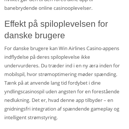
banebrydende online casinooplevelser.
Effekt på spiloplevelsen for
danske brugere
For danske brugere kan Win Airlines Casino-appens
indflydelse på deres spiloplevelse ikke
undervurderes. Du træder ind i en ny æra inden for
mobilspil, hvor strømoptimering møder spænding.
Tænk på at anvende lang tid fordybet i dine
yndlingscasinospil uden angsten for en forestående
nedlukning. Det er, hvad denne app tilbyder – en
gnidningsfri integration af spændende gameplay og
intelligent strømstyring.