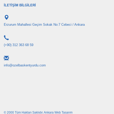
İLETİŞİM BİLGİLERİ
Erzurum Mahallesi Geçim Sokak No:7 Cebeci / Ankara
(+90) 312 363 68 59
info@ozelbaskentyurdu.com
© 2000 Tüm Hakları Saklıdır.
Ankara Web Tasarım