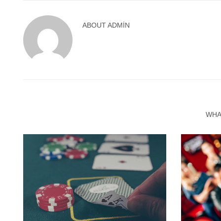
ABOUT
ADMIN
WHA