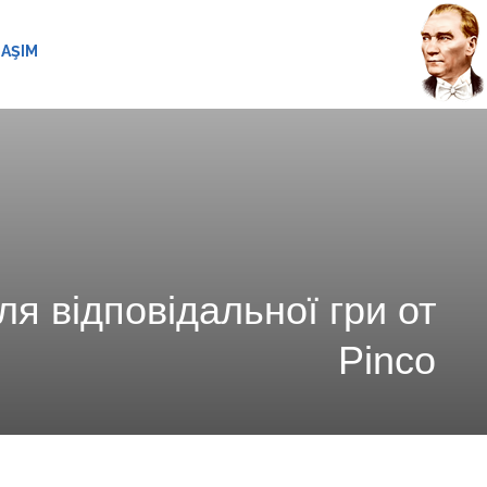
AŞIM
ля відповідальної гри от
Pinco