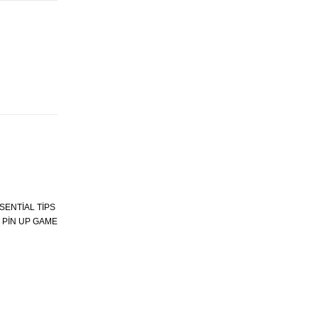
SENTIAL TIPS
 PIN UP GAME