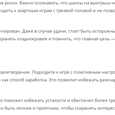
ые риски. Важно осознавать, что шансы на выигрыш не
ходить к азартным играм с трезвой головой и не позв
нтирован. Даже в случае удачи, стоит быть осторожн
хранять хладнокровие и помнить, что главная цель —
овлетворение. Подходите к игре с позитивным настр
е как способ заработка. Это позволит избежать разоч
о поможет избежать усталости и обеспечит более тр
н быть легким и приятным, чтобы сохранять интерес