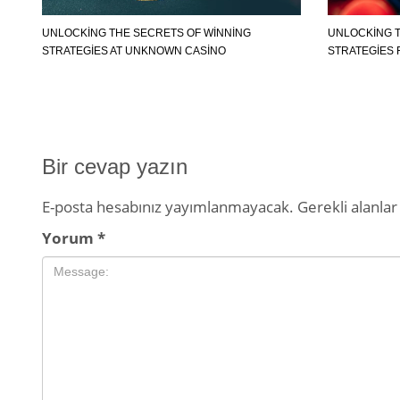
UNLOCKING THE SECRETS OF WINNING
UNLOCKING 
STRATEGIES AT UNKNOWN CASINO
STRATEGIES 
Bir cevap yazın
E-posta hesabınız yayımlanmayacak.
Gerekli alanla
Yorum
*