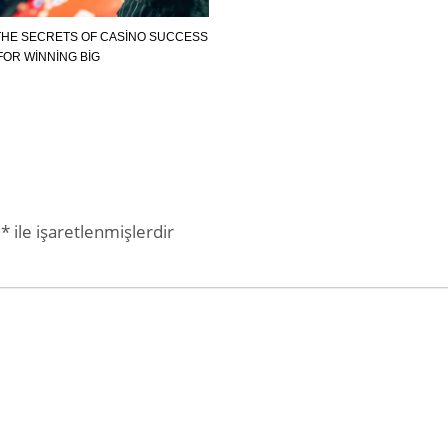
THE SECRETS OF CASINO SUCCESS
FOR WINNING BIG
r
*
ile işaretlenmişlerdir