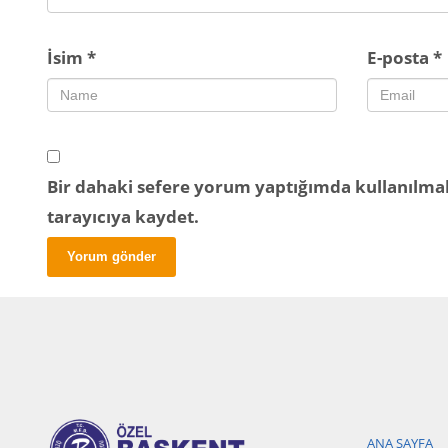
İsim
*
E-posta
*
Bir dahaki sefere yorum yaptığımda kullanılmak
tarayıcıya kaydet.
ANA SAYFA